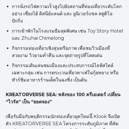
การนั่งรถไฟความเร็วสูงไปยังสถานที่ท่องเที่ยวระดับโลก
อย่าง เซี่ยงไฮ้ ดิสนีย์แลนด์ และ ยูนิเวอร์แซล สตูดิโอ
ปักกิ่ง
การเข้าพักในโรงแรมธีมสุดพิเศษ เช่น Toy Story Hotel
และ Zhuhai Chimelong
กิจกรรมท่องเที่ยวเชิงสุนทรียภาพ เพื่อชมวิวเมืองที่
สวยงาม วิวยามค่ำคืน และจุดถ่ายรูปที่โดดเด่น
กิจกรรมเดินเล่นชมเมืองและประสบการณ์ไลฟ์สไตล์
เฉพาะกลุ่ม เช่น การตระเวนเที่ยวคาเฟ่ในกุ้ยหยาง หรือ
ทัวร์ชิมอาหารร้านเด็ดในฉงชิ่ง เป็นต้น
KREATORVERSE SEA:
พลังของ 100 ครีเอเตอร์ เปลี่ยน
“
ไวรัล”
เป็น “
ยอดจอง”
เพื่อรับมือกับพฤติกรรมนักท่องเที่ยวยุคใหม่นี้ Klook จึงเปิด
ตัว KREATORVERSE SEA โครงการระดับภูมิภาค ที่คัด