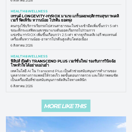
6 สิงหาคม 2026
HEALTH&WELLNESS
เทรนด์ LONGEVITY-HYROX มาแรง แกร็บเผยพฤติกรรมสุขภาพเดลิ
เวอรี่ ฟิตเฟิร์ม หวานน้อย โปรตีน ยอดพุ่ง
คนกรุงใช้บริการเรียกรถไปสวนสาธารณะในช่วงเช้ามืดเพิ่มขึ้นกว่า 5 เท่า
ขณะที่กระแสฟิตเนสเรซมาแรงดันยอดเรียกรถไปร่วมการ
แข่งขัน HYROX เพิ่มขึ้นเกือบกว่า 2.5 เท่า ฟากธุรกิจเดลิเวอรี พบเทรนด์
เครื่องดื่มหวานน้อย-อาหารโปรตีนสูงเติบโตต่อเนื่อง
6 สิงหาคม 2026
HEALTH&WELLNESS
ฟิลิปส์ เปิดตัว TRANSCEND PLUS เวอร์ชั่นใหม่ รองรับการวินิจฉัย
โรคหัวใจได้อย่างแม่นยำ
เทคโนโลยี AI ใน Transcend Plus เป็นตัวช่วยสนับสนุนการทำงานของ
บุคลากรทางการแพทย์ให้รวดเร็ว ลดขั้นตอนการตรวจ และให้ภาพคมชัด
เป็นเครื่องมือที่ช่วยสนับสนุนการตัดสินใจทางคลินิก
6 สิงหาคม 2026
MORE LIKE THIS