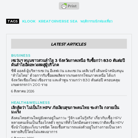
TAGS
KLOOK
KREATORVERSE SEA
พฤติกรรมนักท่องเที่ยว
LATEST ARTICLES
BUSINESS
เซเว่นฯ หนุนชาวสวนลำไย 3 จังหวัดภาคเหนือ รับซื้อกว่า 830 ตันต่อปี
ดันลำไยอีดอพวงสดสู่ผู้บริโภค
ซีพี ออลล์ ผู้บริหารเซเว่น อีเลฟเว่น และเซเว่น เดลิเวอรี่ เดินหน้าสนับสนุน
“ลำไยไทย” ด้วยการรับซื้อผลผลิตจากเกษตรกรโซนภาคเหนือ ได้แก่
จังหวัดเชียงใหม่ เชียงราย และลำพูน รวมกว่า 830 ตันต่อปี ครอบคลุม
เกษตรกรกว่า 200 ราย
6 สิงหาคม 2026
HEALTH&WELLNESS
เลิกคิดว่า ไม่เป็นไร HPV ภัยเงียบสุขภาพคนไทย ชะล่าใจ กลายเป็น
มะเร็ง
สังคมไทยส่วนใหญ่ยังตกอยู่ในภาวะ 'รู้จัก แต่ไม่รู้จริง' เกี่ยวกับเชื้อ HPV
หลายคนเห็นเป็นเรื่องไกลตัว ทุกนาทีทั่วโลกมีคนตรวจพบว่าติดเชื้อ HPV
ซึ่งนำไปสู่มะเร็งบางชนิด โดยเชื้อสามารถแฝงตัวอยู่ในร่างกายเป็นเวลา
หลายสิบปีโดยไม่แสดงอาการ