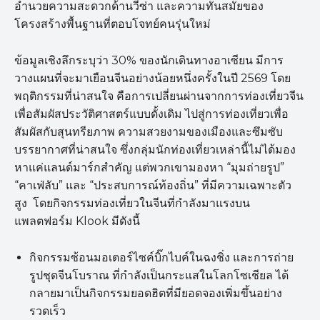
อำนวยความสะดวกด้านวีซ่า และความทันสมัยของ
โครงสร้างพื้นฐานที่ตอบโจทย์คนรุ่นใหม่
ข้อมูลเชิงลึกระบุว่า 30% ของนักเดินทางอาเซียน มีการ
วางแผนที่จะมาเยือนจีนอย่างน้อยหนึ่งครั้งในปี 2569 โดย
พฤติกรรมที่น่าสนใจ คือการเปลี่ยนผ่านจากการท่องเที่ยวจีน
เพื่อสัมผัสประวัติศาสตร์แบบดั้งเดิม ไปสู่การท่องเที่ยวเพื่อ
สัมผัสกับสุนทรียภาพ ความสวยงามของเมืองและซึมซับ
บรรยากาศที่น่าสนใจ ซึ่งกลุ่มนักท่องเที่ยวเหล่านี้ไม่ได้มอง
หาแค่แลนด์มาร์กสำคัญ แต่พวกเขามองหา “มุมถ่ายรูป”
“คาเฟ่ลับ” และ “ประสบการณ์ท้องถิ่น” ที่มีความเฉพาะตัว
สูง โดยกิจกรรมท่องเที่ยวในจีนที่กำลังมาแรงบน
แพลตฟอร์ม Klook มีดังนี้
กิจกรรมซ้อนมอเตอร์ไซค์บิ๊กไบค์ในฉงชิ่ง และการถ่าย
รูปชุดจีนโบราณ ที่กำลังเป็นกระแสในโลกโซเชียล ได้
กลายมาเป็นกิจกรรมยอดฮิตที่มียอดจองเพิ่มขึ้นอย่าง
รวดเร็ว