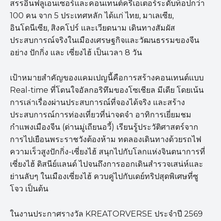
สรรอินฟลูเอนเซอร์และคอนเทนต์ครีเอเตอร์ระดับท็อปกว่า
100 คน จาก 5 ประเทศหลัก ได้แก่ ไทย, มาเลเซีย,
อินโดนีเซีย, สิงคโปร์ และเวียดนาม เดินทางสัมผัส
ประสบการณ์จริงในเมืองเศรษฐกิจและวัฒนธรรมของจีน
อย่าง ปักกิ่ง และ เซี่ยงไฮ้ เป็นเวลา 8 วัน
เป้าหมายสำคัญของแคมเปญนี้คือการสร้างคอนเทนต์แบบ
Real-time ที่โดนใจอัลกอริทึมของโซเชียล มีเดีย โดยเน้น
การเล่าเรื่องผ่านประสบการณ์ที่จองได้จริง และสร้าง
ประสบการณ์การท่องเที่ยวที่น่าจดจำ อาทิการเยี่ยมชม
กำแพงเมืองจีน (ด่านมู่เถียนอวี้) เรียนรู้ประวัติศาสตร์จาก
การไปเยือนพระราชวังต้องห้าม ทดลองเดินทางด้วยรถไฟ
ความเร็วสูงปักกิ่ง-เซี่ยงไฮ้ สนุกไปกับโลกแห่งจินตนาการที่
เซี่ยงไฮ้ ดิสนีย์แลนด์ ไปจนถึงการออกเดินสำรวจเสน่ห์และ
ย่านลับๆ ในเมืองเซี่ยงไฮ้ ควบคู่ไปกับเดย์ทริปสุดพิเศษที่ซู
โจว เป็นต้น
ในงานประกาศรางวัล KREATORVERSE ประจำปี 2569