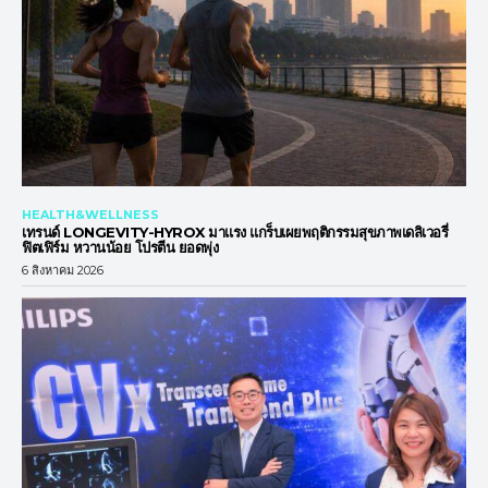
HEALTH&WELLNESS
เทรนด์ LONGEVITY-HYROX มาแรง แกร็บเผยพฤติกรรมสุขภาพเดลิเวอรี่
ฟิตเฟิร์ม หวานน้อย โปรตีน ยอดพุ่ง
6 สิงหาคม 2026