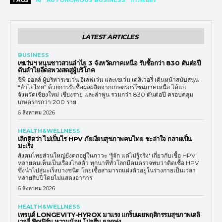
TAGS
AI
AUTONOMOUS BUSINESS
การ์ทเนอร์
LATEST ARTICLES
BUSINESS
เซเว่นฯ หนุนชาวสวนลำไย 3 จังหวัดภาคเหนือ รับซื้อกว่า 830 ตันต่อปี
ดันลำไยอีดอพวงสดสู่ผู้บริโภค
ซีพี ออลล์ ผู้บริหารเซเว่น อีเลฟเว่น และเซเว่น เดลิเวอรี่ เดินหน้าสนับสนุน
“ลำไยไทย” ด้วยการรับซื้อผลผลิตจากเกษตรกรโซนภาคเหนือ ได้แก่
จังหวัดเชียงใหม่ เชียงราย และลำพูน รวมกว่า 830 ตันต่อปี ครอบคลุม
เกษตรกรกว่า 200 ราย
6 สิงหาคม 2026
HEALTH&WELLNESS
เลิกคิดว่า ไม่เป็นไร HPV ภัยเงียบสุขภาพคนไทย ชะล่าใจ กลายเป็น
มะเร็ง
สังคมไทยส่วนใหญ่ยังตกอยู่ในภาวะ 'รู้จัก แต่ไม่รู้จริง' เกี่ยวกับเชื้อ HPV
หลายคนเห็นเป็นเรื่องไกลตัว ทุกนาทีทั่วโลกมีคนตรวจพบว่าติดเชื้อ HPV
ซึ่งนำไปสู่มะเร็งบางชนิด โดยเชื้อสามารถแฝงตัวอยู่ในร่างกายเป็นเวลา
หลายสิบปีโดยไม่แสดงอาการ
6 สิงหาคม 2026
HEALTH&WELLNESS
เทรนด์ LONGEVITY-HYROX มาแรง แกร็บเผยพฤติกรรมสุขภาพเดลิ
เวอรี่ ฟิตเฟิร์ม หวานน้อย โปรตีน ยอดพุ่ง