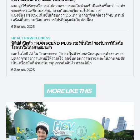
คนกรุงใช้บริการเรียกรถไปสวนสาธารณะในช่วงเช้ามืดเพิ่มขึ้นกว่า 5 เท่า
ขณะที่กระแสฟิตเนสเรซมาแรงดันยอดเรียกรถไปร่วมการ
แข่งขัน HYROX เพิ่มขึ้นเกือบกว่า 2.5 เท่า ฟากธุรกิจเดลิเวอรี พบเทรนด์
เครื่องดื่มหวานน้อย-อาหารโปรตีนสูงเติบโตต่อเนื่อง
6 สิงหาคม 2026
HEALTH&WELLNESS
ฟิลิปส์ เปิดตัว TRANSCEND PLUS เวอร์ชั่นใหม่ รองรับการวินิจฉัย
โรคหัวใจได้อย่างแม่นยำ
เทคโนโลยี AI ใน Transcend Plus เป็นตัวช่วยสนับสนุนการทำงานของ
บุคลากรทางการแพทย์ให้รวดเร็ว ลดขั้นตอนการตรวจ และให้ภาพคมชัด
เป็นเครื่องมือที่ช่วยสนับสนุนการตัดสินใจทางคลินิก
6 สิงหาคม 2026
MORE LIKE THIS