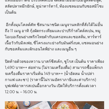
แห่งเมืองกาดิซ ประเทศสเปน จัดเต็มไม่อั้นกับเมนูสลัดซีฟู้ด,
สลัดปลาหมึกยักษ์, ทูน่าทาร์ทาร์, ท้องแซลมอนกับซอสมิโซะ
เป็นต้น
อีกทั้งมุมโคลด์คัท ชีสนานาชนิด เมนูจานหลักที่สั่งได้ไม่อั้น
ถึง 11 เมนู อาทิ กุ้งผัดกระเทียมและปาปริก้าสไตล์สเปน, หมู
ไอเบอเรียนย่างพริกไทยดำกับแครอทและซอสส้ม, ทาร์ทาร์
เนื้อวัวกับมิลเฟย, ซี่โครงแกะย่างกับมันฝรั่งบด, แซลมอนย่าง
กับซอสส้มและผักเอนไดฟ์ย่าง และเมนูอื่น ๆ
ปิดท้ายด้วยของหวาน บาสก์ชีสเค้ก, ชูโรส เป็นต้น ราคาเพียง
1,490 บาท++ ต่อท่าน (ไม่รวมเครื่องดื่ม) สามารถซื้อแพ็กเก
จเครื่องดื่มราคาเริ่มต้น 149 บาท++ (น้ำอัดลม น้ำเปล่า
กาแฟ และชา) (ราคานี้ไม่รวมอัตราภาษีและค่าบริการ)
บุฟเฟ่ต์อาหารสเปนมื้อกลางวัน เปิดให้บริการตั้งแต่เวลา
12.00 น. – 16.00 น.