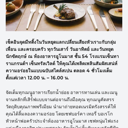
เช็คอินจุดมีทติ้งในวันหยุดแลกเปลี่ยนเสียงหัวเราะกับกลุ่ม
เพื่อน และครอบครัว ทุกวันเสาร์ วันอาทิตย์ และวันหยุด
นักขัตฤกษ์ ณ ห้องอาหารอูโนมาส ชั้น 54 โรงแรมเซ็นทา
ราแกรนด์ฯ เซ็นทรัลเวิลด์ ให้คุณได้เพลิดเพลินสัมผัสเสน่ห์
ความอร่อยในแบบฉบับสไตล์สเปน ตลอด 4 ชั่วโมงเต็ม
ตั้งแต่เวลา 12.00 น. – 16.00 น.
จัดเต็มทุกเมนููอาหารเรียกน้ำย่อย อาหารทานเล่น และเมนู
จานหลักที่เสิร์ฟแบบจานต่อจานถึงมือคุณ ทุกเมนูคัดสรร
วัตถุดิบคุณภาพพรีเมียม นำมาถ่ายทอดเนรมิตรังสรรค์ให้
คุณได้ลิ้มลองความอร่อย โดยเชฟบอร์คา เทอรี่ บอเรโก
หัวหน้าพ่อครัวประจำห้องอาหารอูโนมาส เชฟหนุ่มไฟแรง