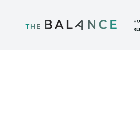
HO
RE