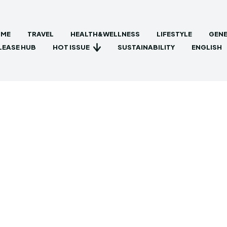
ME
TRAVEL
HEALTH&WELLNESS
LIFESTYLE
GENE
HOT ISSUE
LEASE HUB
SUSTAINABILITY
ENGLISH