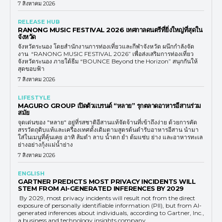
7 สิงหาคม 2026
RELEASE HUB
RANONG MUSIC FESTIVAL 2026 เทศกาลดนตรีที่ยิ่งใหญ่ที่สุดใน
จังหวัด
จังหวัดระนอง โดยสำนักงานการท่องเที่ยวและกีฬาจังหวัด ผนึกกำลังจัด
งาน “RANONG MUSIC FESTIVAL 2026” เพื่อส่งเสริมการท่องเที่ยว
จังหวัดระนอง ภายใต้ธีม “BOUNCE Beyond the Horizon” สนุกกันให้
สุดขอบฟ้า
7 สิงหาคม 2026
LIFESTYLE
MAGURO GROUP เปิดตัวแบรนด์ “หลาย” รุกตลาดอาหารอีสานร่วม
สมัย
จุดเด่นของ "หลาย" อยู่ที่รสชาติอีสานแท้จัดจ้านที่เข้าถึงง่าย ด้วยการคัด
สรรวัตถุดิบแท้และเครื่องเทศดั้งเดิมตามสูตรต้นตำรับอาหารอีสาน นำมา
ใส่ในเมนูที่คุ้นเคย อาทิ ส้มตำ ลาบ น้ำตก ยำ ต้มแซ่บ ย่าง และอาหารทะเล
ย่างอย่างกุ้งแม่น้ำย่าง
7 สิงหาคม 2026
ENGLISH
GARTNER PREDICTS MOST PRIVACY INCIDENTS WILL
STEM FROM AI-GENERATED INFERENCES BY 2029
By 2029, most privacy incidents will result not from the direct
exposure of personally identifiable information (PII), but from AI-
generated inferences about individuals, according to Gartner, Inc.,
a business and technology insights company.