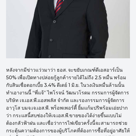
หลังจากมีข่าวแว่วมาว่า ธอส. จะขยับเกณฑ์ดีเอสอาร์เป็น
50% เพื่อเปิดทางปล่อยกู้ลูกค้ารายได้ไม่ถึง 2.5 หมื่น พร้อม
กับสินเชื่อดอกเบี้ย 3.4% ดีเดย์ 1 มิ.ย. ในวงเงินหมื่นล้านนั้น
ทำเอางานนี้ “พี่แจ้” ไพโรจน์ วัฒนวโรดม กรรมการผู้จัดการ
บริษัท เจ.เอส.พี.แอสพลัส จำกัด และรองกรรมการผู้จัดการ
อาวุโส บมจ.เจ.เอส.พี. พร็อพเพอร์ตี้ ยิ้มแก้มปริพร้อมเอ่ยปาก
ว่า กระแสนี้สบช่องให้เจ.เอส.พี.ขายของได้ง่ายขึ้นแบบไม่
ต้องกลัวฟ้าฝน และเชื่อว่าการไฟเขียวครั้งนี้จะสามารถช่วย
กระตุ้นความต้องการของผู้บริโภคที่ต้องการซื้อที่อยู่อาศัยให้