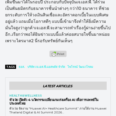
เพิ่มขึ้นมาได้ในรอบปี ประกอบกับปัจจุบันเจ.เอส.พี. ได้ร่วม
เป็นพันธมิตรกับธนาคารชั้นนำต่างๆ กว่า10 ธนาคาร ที่ช่วย
ยกระดับการให้วงเงินสินเชื่อและอัตราดอกเบี้ยในแบบพิเศษ
อยู่แล้ว แถมเมื่อโอกาสดีๆ แบบนี้เข้ามาจึงทำให้ยิ่งมีความ
มั่นใจสูงว่าลูกค้าเจ.เอส.พี.จะสามารถทำเรื่องกู้ผ่านง่ายขึ้นไป
อีก..เรียกว่าพอได้ยินข่าวแบบนี้แล้วค่อยสบายใจขึ้นมาหน่อย
เพราะไตรมาส2 นี่รอรับทรัพย์กันเห็นๆ
TAGS
ธอส.
บริษัท เจ.เอส.พี.แอสพลัส จำกัด
ไพโรจน์ วัฒนวโรดม
LATEST ARTICLES
HEALTH&WELLNESS
หัวเว่ย เปิดตัว 4 นวัตกรรมเปลี่ยนเกมเร่งเครื่อง AI เพื่อการแพทย์ใน
ประเทศไทย
หัวเว่ย จัดงาน “Huawei AI+ Healthcare Summit” ภายใต้งาน Huawei
Thailand Digital & AI Summit 2026...