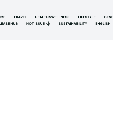
ME
TRAVEL
HEALTH&WELLNESS
LIFESTYLE
GENE
HOT ISSUE
LEASE HUB
SUSTAINABILITY
ENGLISH