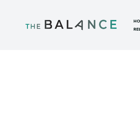
HO
RE