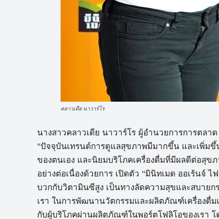
คลาวเดีย นาวาร์โร
นางสาวคลาวเดีย นาวาร์โร ผู้อำนวยการการตลาด บ
“ปัจจุบันเทรนด์การดูแลสุขภาพมีมากขึ้น และเพิ่มขึ
ของตนเอง และนิยมบริโภคเครื่องดื่มที่มีผลดีต่อสุข
อย่างต่อเนื่องด้วยการ เปิดตัว “มินิทเมด ออเร้นจ์ ไ
บวกกับวิตามินซีสูง เป็นทางลัดความสุขและสบายกระเ
เรา ในการพัฒนานวัตกรรมและผลิตภัณฑ์เครื่องดื่
กับผู้บริโภคผ่านผลิตภัณฑ์ในพอร์ตโฟลิโอของเรา โด