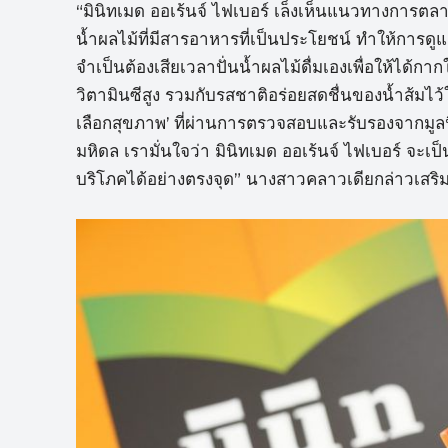
“มินิทเมด ออเร้นจ์ ไฟเบอร์ เล็งเห็นแนวทางการตลาดท
น้ำผลไม้ที่มีสารอาหารที่เป็นประโยชน์ ทำให้การดูแล
จำเป็นต้องเสียเวลาปั่นน้ำผลไม้ดื่มเองเพื่อให้ได
วิตามินซีสูง รวมกับรสชาติอร่อยสดชื่นของน้ำส้มไว้ให
เลือกสุขภาพ’ ที่ผ่านการตรวจสอบและรับรองจากมู
มหิดล เรามั่นใจว่า มินิทเมด ออเร้นจ์ ไฟเบอร์ จะ
บริโภคได้อย่างตรงจุด” นางสาวคลาวเดียกล่าวเสริ