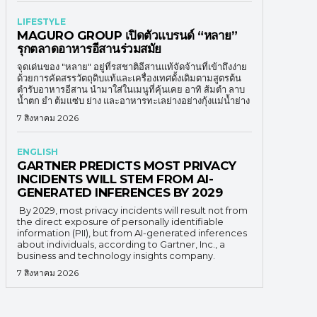
LIFESTYLE
MAGURO GROUP เปิดตัวแบรนด์ “หลาย”
รุกตลาดอาหารอีสานร่วมสมัย
จุดเด่นของ "หลาย" อยู่ที่รสชาติอีสานแท้จัดจ้านที่เข้าถึงง่าย
ด้วยการคัดสรรวัตถุดิบแท้และเครื่องเทศดั้งเดิมตามสูตรต้น
ตำรับอาหารอีสาน นำมาใส่ในเมนูที่คุ้นเคย อาทิ ส้มตำ ลาบ
น้ำตก ยำ ต้มแซ่บ ย่าง และอาหารทะเลย่างอย่างกุ้งแม่น้ำย่าง
7 สิงหาคม 2026
ENGLISH
GARTNER PREDICTS MOST PRIVACY
INCIDENTS WILL STEM FROM AI-
GENERATED INFERENCES BY 2029
By 2029, most privacy incidents will result not from
the direct exposure of personally identifiable
information (PII), but from AI-generated inferences
about individuals, according to Gartner, Inc., a
business and technology insights company.
7 สิงหาคม 2026