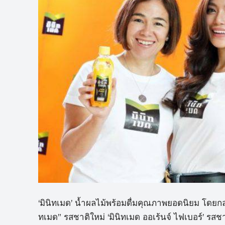
‘มินิทเมด’ น้ำผลไม้พร้อมดื่มคุณภาพยอดนิยม โดยก
ทเมด” รสชาติใหม่ ‘มินิทเมด ออเร้นจ์ ไฟเบอร์’ รส