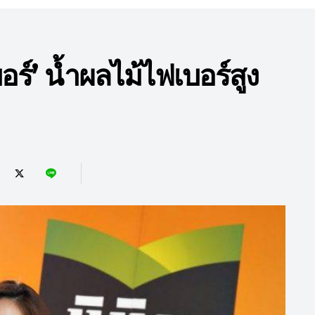
อร์’ น้ำผลไม้ไฟเบอร์สูง