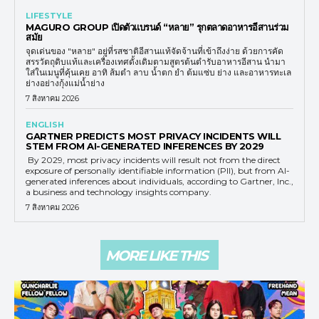
LIFESTYLE
MAGURO GROUP เปิดตัวแบรนด์ “หลาย” รุกตลาดอาหารอีสานร่วม
สมัย
จุดเด่นของ "หลาย" อยู่ที่รสชาติอีสานแท้จัดจ้านที่เข้าถึงง่าย ด้วยการคัด
สรรวัตถุดิบแท้และเครื่องเทศดั้งเดิมตามสูตรต้นตำรับอาหารอีสาน นำมา
ใส่ในเมนูที่คุ้นเคย อาทิ ส้มตำ ลาบ น้ำตก ยำ ต้มแซ่บ ย่าง และอาหารทะเล
ย่างอย่างกุ้งแม่น้ำย่าง
7 สิงหาคม 2026
ENGLISH
GARTNER PREDICTS MOST PRIVACY INCIDENTS WILL
STEM FROM AI-GENERATED INFERENCES BY 2029
By 2029, most privacy incidents will result not from the direct
exposure of personally identifiable information (PII), but from AI-
generated inferences about individuals, according to Gartner, Inc.,
a business and technology insights company.
7 สิงหาคม 2026
MORE LIKE THIS