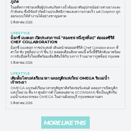
ภูเก็ต
ในอดีตการช่วยเหลือผู้ประสบภัยทางน้ำต้องอาศัยอุปกรณ์อย่างห่วงยางและ
กำลังคน ซึ่งมีข้อจำกัดด้านประสิทธิภาพและความรวดเร็ว แต่ Dolphin ถูก
ออกแบบให้ทำงานได้อย่างชาญฉลาด
5 สิงหาคม 2026
LIFESTYLE
ม็อกซี่ แบงคอก เปิดประสบการณ์ “สองเชฟ หนึ่งรูฟท็อป” ต่อยอดซีรีส์
CHEF COLLABORATION
ม็อกซี่ แบงคอก ราชประสงค์ เดินหน้าต่อยอดซีรีส์ Chef Collaboration ที่
สาโท ซัง รูฟท็อป บาร์ ชั้น 32 ตลอดเดือนสิงหาคมนี้ ครั้งนี้ซีรีส์กลับมาพร้อม
การจับมือครั้งใหม่ที่พร้อมเติมสีสันให้กับวงการ ร้านอาหารรูฟท็อป กรุงเทพ
5 สิงหาคม 2026
LIFESTYLE
เติมเต็มโลกแห่งเรือนเวลา ฉลองบูติกแห่งใหม่ OMEGA ริมแม่น้ำ
เจ้าพระยา
OMEGA แบรนด์เรือนเวลาหรูสัญชาติสวิตเซอร์แลนด์ ฉลองการเปิดบูติก
แห่งใหม่ ณ ชั้น M ศูนย์การค้าไอคอนสยาม (ICONSIAM) ซึ่งเป็นบูติกริม
แม่น้ำแห่งแรกของ OMEGA ในย่านฝั่งธนบุรี กรุงเทพมหานคร
5 สิงหาคม 2026
MORE LIKE THIS