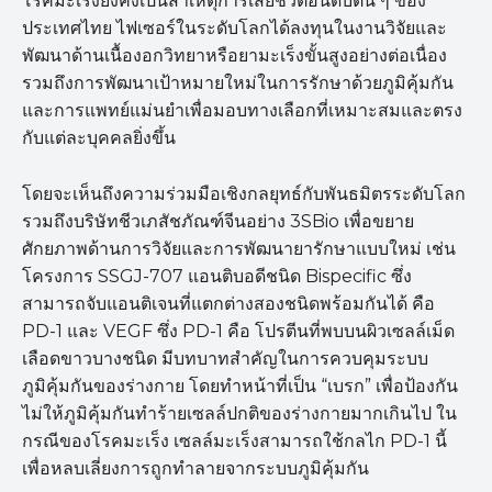
โรคมะเร็งยังคงเป็นสาเหตุการเสียชีวิตอันดับต้น ๆ ของ
ประเทศไทย ไฟเซอร์ในระดับโลกได้ลงทุนในงานวิจัยและ
พัฒนาด้านเนื้องอกวิทยาหรือยามะเร็งขั้นสูงอย่างต่อเนื่อง
รวมถึงการพัฒนาเป้าหมายใหม่ในการรักษาด้วยภูมิคุ้มกัน
และการแพทย์แม่นยำเพื่อมอบทางเลือกที่เหมาะสมและตรง
กับแต่ละบุคคลยิ่งขึ้น
โดยจะเห็นถึงความร่วมมือเชิงกลยุทธ์กับพันธมิตรระดับโลก
รวมถึงบริษัทชีวเภสัชภัณฑ์จีนอย่าง 3SBio เพื่อขยาย
ศักยภาพด้านการวิจัยและการพัฒนายารักษาแบบใหม่ เช่น
โครงการ SSGJ-707 แอนติบอดีชนิด Bispecific ซึ่ง
สามารถจับแอนติเจนที่แตกต่างสองชนิดพร้อมกันได้ คือ
PD-1 และ VEGF ซึ่ง PD-1 คือ โปรตีนที่พบบนผิวเซลล์เม็ด
เลือดขาวบางชนิด มีบทบาทสำคัญในการควบคุมระบบ
ภูมิคุ้มกันของร่างกาย โดยทำหน้าที่เป็น “เบรก” เพื่อป้องกัน
ไม่ให้ภูมิคุ้มกันทำร้ายเซลล์ปกติของร่างกายมากเกินไป ใน
กรณีของโรคมะเร็ง เซลล์มะเร็งสามารถใช้กลไก PD-1 นี้
เพื่อหลบเลี่ยงการถูกทำลายจากระบบภูมิคุ้มกัน