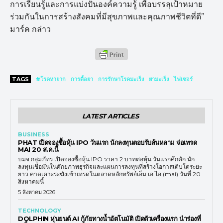
การเรียนรู้และการแบ่งปันองค์ความรู้ เพื่อบรรลุเป้าหมาย
ร่วมกันในการสร้างสังคมที่มีสุขภาพและคุณภาพชีวิตที่ดี”
มาร์ค กล่าว
TAGS
#โรคหายาก
การดื้อยา
การรักษาโรคมะเร็ง
ยามะเร็ง
ไฟเซอร์
LATEST ARTICLES
BUSINESS
PHAT เปิดจองซื้อหุ้น IPO วันแรก นักลงทุนตอบรับล้นหลาม จ่อเทรด
MAI 20 ส.ค.นี้
บมจ.กลุ่มภัทร เปิดจองซื้อหุ้น IPO ราคา 2 บาทต่อหุ้น วันแรกคึกคัก นัก
ลงทุนเชื่อมั่นในศักยภาพธุรกิจและแผนการลงทุนที่สร้างโอกาสเติบโตระยะ
ยาว คาดเคาะระฆังเข้าเทรดในตลาดหลักทรัพย์เอ็ม เอ ไอ (mai) วันที่ 20
สิงหาคมนี้
5 สิงหาคม 2026
TECHNOLOGY
DOLPHIN หุ่นยนต์ AI กู้ภัยทางน้ำอัตโนมัติ เปิดตัวเครื่องแรก นำร่องที่