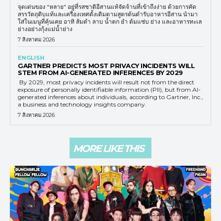
จุดเด่นของ "หลาย" อยู่ที่รสชาติอีสานแท้จัดจ้านที่เข้าถึงง่าย ด้วยการคัด
สรรวัตถุดิบแท้และเครื่องเทศดั้งเดิมตามสูตรต้นตำรับอาหารอีสาน นำมา
ใส่ในเมนูที่คุ้นเคย อาทิ ส้มตำ ลาบ น้ำตก ยำ ต้มแซ่บ ย่าง และอาหารทะเล
ย่างอย่างกุ้งแม่น้ำย่าง
7 สิงหาคม 2026
ENGLISH
GARTNER PREDICTS MOST PRIVACY INCIDENTS WILL
STEM FROM AI-GENERATED INFERENCES BY 2029
By 2029, most privacy incidents will result not from the direct
exposure of personally identifiable information (PII), but from AI-
generated inferences about individuals, according to Gartner, Inc.,
a business and technology insights company.
7 สิงหาคม 2026
MORE LIKE THIS