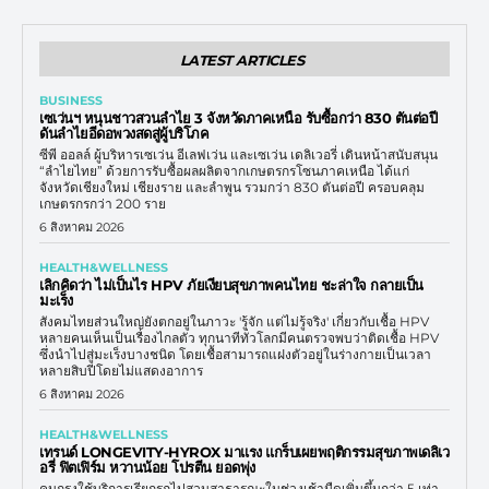
LATEST ARTICLES
BUSINESS
เซเว่นฯ หนุนชาวสวนลำไย 3 จังหวัดภาคเหนือ รับซื้อกว่า 830 ตันต่อปี
ดันลำไยอีดอพวงสดสู่ผู้บริโภค
ซีพี ออลล์ ผู้บริหารเซเว่น อีเลฟเว่น และเซเว่น เดลิเวอรี่ เดินหน้าสนับสนุน
“ลำไยไทย” ด้วยการรับซื้อผลผลิตจากเกษตรกรโซนภาคเหนือ ได้แก่
จังหวัดเชียงใหม่ เชียงราย และลำพูน รวมกว่า 830 ตันต่อปี ครอบคลุม
เกษตรกรกว่า 200 ราย
6 สิงหาคม 2026
HEALTH&WELLNESS
เลิกคิดว่า ไม่เป็นไร HPV ภัยเงียบสุขภาพคนไทย ชะล่าใจ กลายเป็น
มะเร็ง
สังคมไทยส่วนใหญ่ยังตกอยู่ในภาวะ 'รู้จัก แต่ไม่รู้จริง' เกี่ยวกับเชื้อ HPV
หลายคนเห็นเป็นเรื่องไกลตัว ทุกนาทีทั่วโลกมีคนตรวจพบว่าติดเชื้อ HPV
ซึ่งนำไปสู่มะเร็งบางชนิด โดยเชื้อสามารถแฝงตัวอยู่ในร่างกายเป็นเวลา
หลายสิบปีโดยไม่แสดงอาการ
6 สิงหาคม 2026
HEALTH&WELLNESS
เทรนด์ LONGEVITY-HYROX มาแรง แกร็บเผยพฤติกรรมสุขภาพเดลิเว
อรี่ ฟิตเฟิร์ม หวานน้อย โปรตีน ยอดพุ่ง
คนกรุงใช้บริการเรียกรถไปสวนสาธารณะในช่วงเช้ามืดเพิ่มขึ้นกว่า 5 เท่า