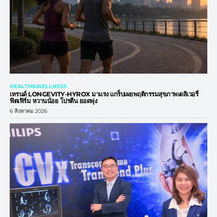
HEALTH&WELLNESS
เทรนด์ LONGEVITY-HYROX มาแรง แกร็บเผยพฤติกรรมสุขภาพเดลิเวอรี่
ฟิตเฟิร์ม หวานน้อย โปรตีน ยอดพุ่ง
6 สิงหาคม 2026