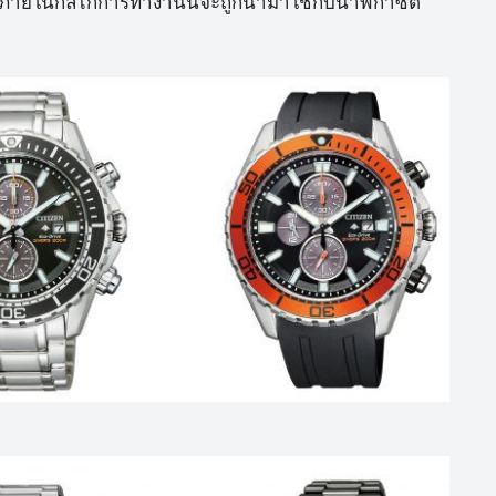
ภายในกลไกการทำงานนี้จะถูกนำมาใช้กับนาฬิกาซิติ