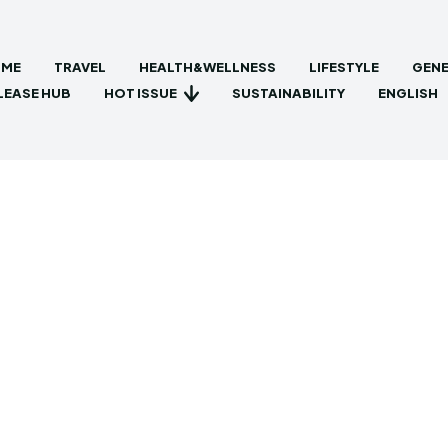
ME
TRAVEL
HEALTH&WELLNESS
LIFESTYLE
GENE
HOT ISSUE
LEASE HUB
SUSTAINABILITY
ENGLISH