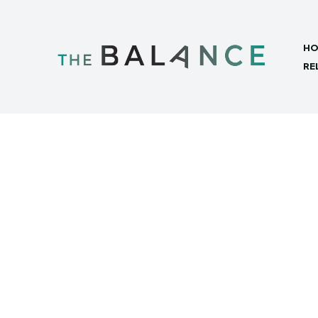
HO
RE