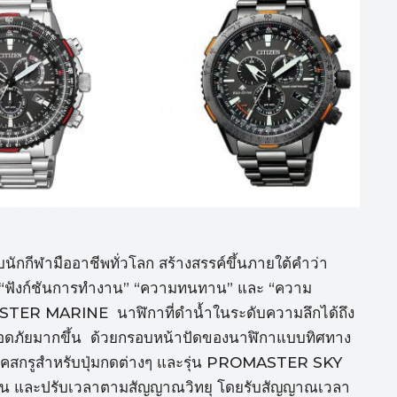
กีฬามืออาชีพทั่วโลก สร้างสรรค์ขึ้นภายใต้คำว่า
 “ฟังก์ชันการทำงาน” “ความทนทาน” และ “ความ
STER MARINE นาฬิกาที่ดำน้ำในระดับความลึกได้ถึง
อดภัยมากขึ้น ด้วยกรอบหน้าปัดของนาฬิกาแบบทิศทาง
็อคสกรูสำหรับปุ่มกดต่างๆ และรุ่น PROMASTER SKY
กบิน และปรับเวลาตามสัญญาณวิทยุ โดยรับสัญญาณเวลา