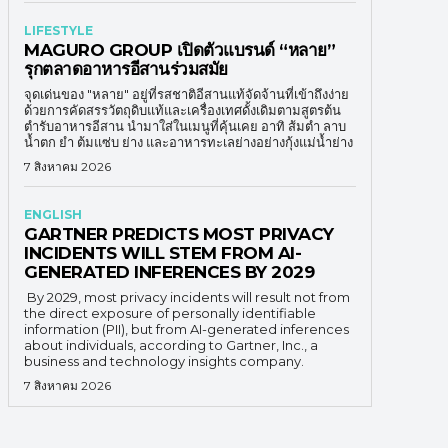
LIFESTYLE
MAGURO GROUP เปิดตัวแบรนด์ “หลาย”
รุกตลาดอาหารอีสานร่วมสมัย
จุดเด่นของ "หลาย" อยู่ที่รสชาติอีสานแท้จัดจ้านที่เข้าถึงง่าย
ด้วยการคัดสรรวัตถุดิบแท้และเครื่องเทศดั้งเดิมตามสูตรต้น
ตำรับอาหารอีสาน นำมาใส่ในเมนูที่คุ้นเคย อาทิ ส้มตำ ลาบ
น้ำตก ยำ ต้มแซ่บ ย่าง และอาหารทะเลย่างอย่างกุ้งแม่น้ำย่าง
7 สิงหาคม 2026
ENGLISH
GARTNER PREDICTS MOST PRIVACY
INCIDENTS WILL STEM FROM AI-
GENERATED INFERENCES BY 2029
By 2029, most privacy incidents will result not from
the direct exposure of personally identifiable
information (PII), but from AI-generated inferences
about individuals, according to Gartner, Inc., a
business and technology insights company.
7 สิงหาคม 2026