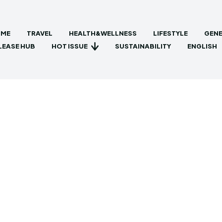
ME
TRAVEL
HEALTH&WELLNESS
LIFESTYLE
GENE
HOT ISSUE
LEASE HUB
SUSTAINABILITY
ENGLISH