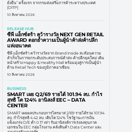
ยั่งยืน” ครั้งแรก จากกรมส่งเสริมการค้าระหว่างประเทศ
(DITP)
10 สิงหาคม 2026
RELEASE HUB
ซีพี แอ็กซ์ตร้า คว้ารางวัล NEXT GEN RETAIL
AWARD ตอกย้ำความเป็นผู้นำค้าส่งค้าปลีก
แห่งอนาคต
ซีพี แอ็กซ์ตร้า คว้ารางวัลจาก Brand Inside สะท้อนความ
สำเร็จในการยกระดับประสบการณ์ค้าส่ง-ค้าปลีกยุคใหม่ เดิน
หน้าสร้าง Happy & Healthy Mall พร้อมมุ่งสู่การเป็นผู้นำ
ด้าน Retail Tech ของภูมิภาคอาเซียน
10 สิงหาคม 2026
BUSINESS
SMART เผย Q2/69 รายได้ 101.94 ลบ. กำไร
สุทธิ โต 124% อานิสงส์ EEC – DATA
CENTER
SMART เผยผลประกอบการไตรมาส 2/69 รายได้รวม 101.94
ลบ. กำไรสุทธิ 4.42 ลบ. เติบโต 124% โชว์ฐานะการเงิน
แข็งแกร่ง D/E ต่ำ 0.17 เท่า รับอานิสงส์การเร่งลงทุนภาค
เอกชนใน EEC กลุ่มโรงงาน คลังสินค้า Data Center และ
งานก่อสร้างภาครัฐ