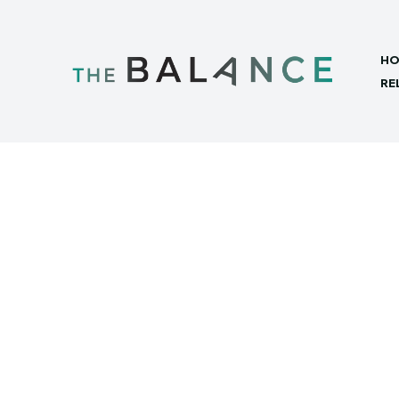
HO
RE