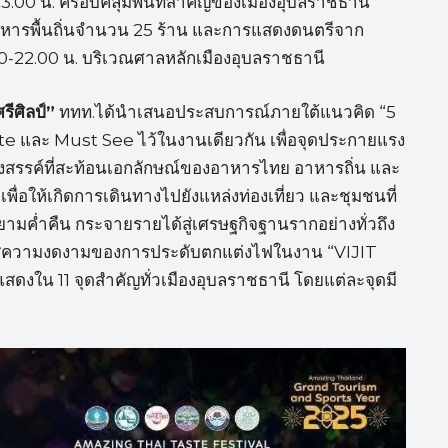
23.00 น. ครอบคลุมพื้นที่สำคัญของเมืองอุบลราชธานี
าหารพื้นถิ่นจำนวน 25 ร้าน และการแสดงดนตรีจาก
.00-22.00 น. บริเวณศาลหลักเมืองอุบลราชธานี
รีศิลป์”
ททท.ได้นำเสนอประสบการณ์ภายใต้แนวคิด “5
และ Must See ไว้ในงานเดียวกัน เพื่อจุดประกายแรง
างสรรค์ที่สะท้อนเอกลักษณ์ของอาหารไทย อาหารถิ่น และ
อให้เกิดการเดินทางไปยังแหล่งท่องเที่ยว และชุมชนที่
ยามค่ำคืน กระจายรายได้สู่เศรษฐกิจฐานรากอย่างทั่วถึง
มผัสความงดงามของการประดับตกแต่งไฟในงาน “VIJIT
งใน 11 จุดสำคัญทั่วเมืองอุบลราชธานี โดยแต่ละจุดมี