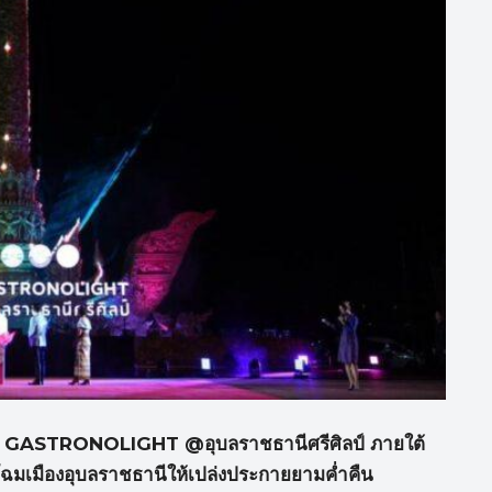
T GASTRONOLIGHT @
อุบลราชธานีศรีศิลป์ ภายใต้
กโฉมเมืองอุบลราชธานีให้เปล่งประกายยามค่ำคืน