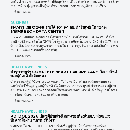
ระดับประสบการณ์ค้าส่ง-ค้าปลีกยุคใหม่ เดินหน้าสร้าง Happy & Healthy
Mall พร้อมมุ่งสู่การเป็นผู้นำด้าน Retail Tech ของภูมิภาคอาเซียน
10 สิงหาคม 2026
BUSINESS
SMART เผย Q2/69 รายได้ 101.94 ลบ. กำไรสุทธิ โต 124%
อานิสงส์ EEC – DATA CENTER
SMART เผยผลประกอบการไตรมาส 2/69 รายได้รวม 101.94 ลบ. กำไร
สุทธิ 4.42 ลบ. เติบโต 124% โชว์ฐานะการเงินแข็งแกร่ง D/E ต่ำ 0.17 เท่า
รับอานิสงส์การเร่งลงทุนภาคเอกชนใน EEC กลุ่มโรงงาน คลังสินค้า Data
Center และงานก่อสร้างภาครัฐ
10 สิงหาคม 2026
HEALTH&WELLNESS
บำรุงราษฎร์ชู COMPLETE HEART FAILURE CARE โอกาสใหม่
ของผู้ป่วยหัวใจล้มเหลว
บำรุงราษฎร์ชู “Complete Heart Failure Care” ผสานทีมแพทย์และ
เทคโนโลยีขั้นสูง ดูแลผู้ป่วยหัวใจล้มเหลวอย่างสมบูรณ์ ย้ำการส่งต่อผู้ป่วย
ตั้งแต่ระยะเริ่มต้นและการตัดสินใจรักษาอย่างทันท่วงที เพื่อให้ผู้ป่วยได้รับ
การรักษาที่เหมาะสมในเวลาที่เหมาะสม
10 สิงหาคม 2026
HEALTH&WELLNESS
PD IDOL 2026 เชิดชูผู้ป่วยล้างไตทางช่องท้องต้นแบบ ส่งต่อแรง
บันดาลใจผ่าน “เกรท วรินทร”
มอบรางวัล “PD IDOL 2026” เพื่อเชิดชูผู้ป่วยล้างไตทางช่องท้อง