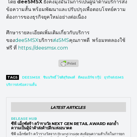
โดย
deeSMSX
ยังคงมุ่งมั่นในการเป็นผู้นำด้านบริการส่ง
ข้อความสั้น พร้อมพัฒนาและปรับปรุงเพื่อตอบโจทย์ความ
ต้องการของธุรกิจยุคใหม่อย่างต่อเนื่อง
ศึกษารายละเอียดเพิ่มเติมเกี่ยวกับบริการ
ของ
deeSMSX
บริการ
ส่งSMS
คุณภาพดี พร้อมทดลองใช้
ฟรี ที่
https://deesmsx.com
TAGS
DEESMSX
ชินนริทธิ์ โชติสุริยพงศ์
ดีคอมเมิร์ซ กรุ๊ป
ธุรกิจส่งSMS
บริการส่งข้อความสั้น
LATEST ARTICLES
RELEASE HUB
ซีพี แอ็กซ์ตร้า คว้ารางวัล NEXT GEN RETAIL AWARD ตอกย้ำ
ความเป็นผู้นำค้าส่งค้าปลีกแห่งอนาคต
ซีพี แอ็กซ์ตร้า คว้ารางวัลจาก Brand Inside สะท้อนความสำเร็จในการยก