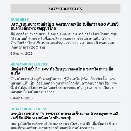
LATEST ARTICLES
BUSINESS
เซเว่นฯ หนุนชาวสวนลำไย 3 จังหวัดภาคเหนือ รับซื้อกว่า 830 ตันต่อปี
ดันลำไยอีดอพวงสดสู่ผู้บริโภค
ซีพี ออลล์ ผู้บริหารเซเว่น อีเลฟเว่น และเซเว่น เดลิเวอรี่ เดินหน้าสนับสนุน
“ลำไยไทย” ด้วยการรับซื้อผลผลิตจากเกษตรกรโซนภาคเหนือ ได้แก่
จังหวัดเชียงใหม่ เชียงราย และลำพูน รวมกว่า 830 ตันต่อปี ครอบคลุม
เกษตรกรกว่า 200 ราย
6 สิงหาคม 2026
HEALTH&WELLNESS
เลิกคิดว่า ไม่เป็นไร HPV ภัยเงียบสุขภาพคนไทย ชะล่าใจ กลายเป็น
มะเร็ง
สังคมไทยส่วนใหญ่ยังตกอยู่ในภาวะ 'รู้จัก แต่ไม่รู้จริง' เกี่ยวกับเชื้อ HPV
หลายคนเห็นเป็นเรื่องไกลตัว ทุกนาทีทั่วโลกมีคนตรวจพบว่าติดเชื้อ HPV
ซึ่งนำไปสู่มะเร็งบางชนิด โดยเชื้อสามารถแฝงตัวอยู่ในร่างกายเป็นเวลา
หลายสิบปีโดยไม่แสดงอาการ
6 สิงหาคม 2026
HEALTH&WELLNESS
เทรนด์ LONGEVITY-HYROX มาแรง แกร็บเผยพฤติกรรมสุขภาพเดลิ
เวอรี่ ฟิตเฟิร์ม หวานน้อย โปรตีน ยอดพุ่ง
คนกรุงใช้บริการเรียกรถไปสวนสาธารณะในช่วงเช้ามืดเพิ่มขึ้นกว่า 5 เท่า
ขณะที่กระแสฟิตเนสเรซมาแรงดันยอดเรียกรถไปร่วมการ