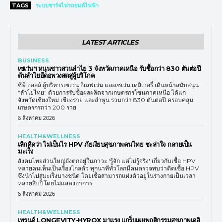
TAGS
ระบบชาร์จไฟรถยนต์ไฟฟ้า
LATEST ARTICLES
BUSINESS
เซเว่นฯ หนุนชาวสวนลำไย 3 จังหวัดภาคเหนือ รับซื้อกว่า 830 ตันต่อปี
ดันลำไยอีดอพวงสดสู่ผู้บริโภค
ซีพี ออลล์ ผู้บริหารเซเว่น อีเลฟเว่น และเซเว่น เดลิเวอรี่ เดินหน้าสนับสนุน
“ลำไยไทย” ด้วยการรับซื้อผลผลิตจากเกษตรกรโซนภาคเหนือ ได้แก่
จังหวัดเชียงใหม่ เชียงราย และลำพูน รวมกว่า 830 ตันต่อปี ครอบคลุม
เกษตรกรกว่า 200 ราย
6 สิงหาคม 2026
HEALTH&WELLNESS
เลิกคิดว่า ไม่เป็นไร HPV ภัยเงียบสุขภาพคนไทย ชะล่าใจ กลายเป็น
มะเร็ง
สังคมไทยส่วนใหญ่ยังตกอยู่ในภาวะ 'รู้จัก แต่ไม่รู้จริง' เกี่ยวกับเชื้อ HPV
หลายคนเห็นเป็นเรื่องไกลตัว ทุกนาทีทั่วโลกมีคนตรวจพบว่าติดเชื้อ HPV
ซึ่งนำไปสู่มะเร็งบางชนิด โดยเชื้อสามารถแฝงตัวอยู่ในร่างกายเป็นเวลา
หลายสิบปีโดยไม่แสดงอาการ
6 สิงหาคม 2026
HEALTH&WELLNESS
เทรนด์ LONGEVITY-HYROX มาแรง แกร็บเผยพฤติกรรมสุขภาพเดลิ