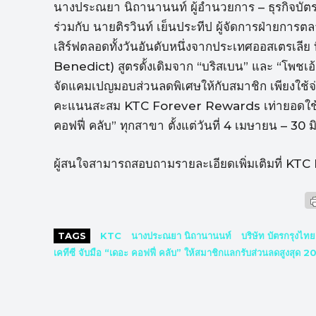
นางประณยา นิถานานนท์ ผู้อำนวยการ – ธุรกิจบัตรเค
ร่วมกับ นายติรวินท์ เย็นประทีป ผู้จัดการฝ่ายการต
เสิร์ฟตลอดทั้งวันอันดับหนึ่งจากประเทศออสเตรเลีย ที
Benedict) สูตรดั้งเดิมจาก “บริสเบน” และ “โพ
จัดแคมเปญมอบส่วนลดพิเศษให้กับสมาชิก เพียงใช้จ่า
คะแนนสะสม KTC Forever Rewards เท่ายอดใช้จ่า
คอฟฟี่ คลับ” ทุกสาขา ตั้งแต่วันที่ 4 เมษายน – 30
ผู้สนใจสามารถสอบถามรายละเอียดเพิ่มเติมที่ KT
TAGS
KTC
นางประณยา นิถานานนท์
บริษัท บัตรกรุงไท
เคทีซี จับมือ “เดอะ คอฟฟี่ คลับ” ให้สมาชิกแลกรับส่วนลดสูงสุด 2