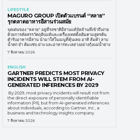
LIFESTYLE
MAGURO GROUP เปิดตัวแบรนด์ “หลาย”
รุกตลาดอาหารอีสานร่วมสมัย
จุดเด่นของ "หลาย" อยู่ที่รสชาติอีสานแท้จัดจ้านที่เข้าถึงง่าย
ด้วยการคัดสรรวัตถุดิบแท้และเครื่องเทศดั้งเดิมตามสูตรต้น
ตำรับอาหารอีสาน นำมาใส่ในเมนูที่คุ้นเคย อาทิ ส้มตำ ลาบ
น้ำตก ยำ ต้มแซ่บ ย่าง และอาหารทะเลย่างอย่างกุ้งแม่น้ำย่าง
7 สิงหาคม 2026
ENGLISH
GARTNER PREDICTS MOST PRIVACY
INCIDENTS WILL STEM FROM AI-
GENERATED INFERENCES BY 2029
By 2029, most privacy incidents will result not from
the direct exposure of personally identifiable
information (PII), but from AI-generated inferences
about individuals, according to Gartner, Inc., a
business and technology insights company.
7 สิงหาคม 2026