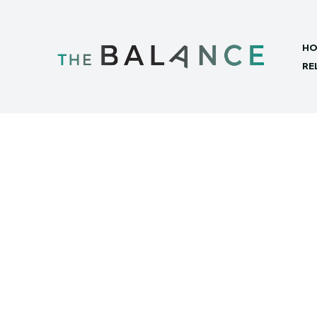
HO
RE