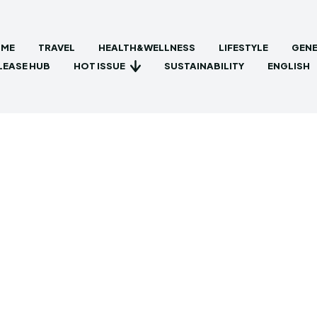
ME
TRAVEL
HEALTH&WELLNESS
LIFESTYLE
GENE
HOT ISSUE
LEASE HUB
SUSTAINABILITY
ENGLISH