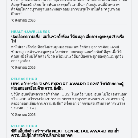
สัมฤทธิ์ของนักเรียน โดยหันมาลงทุนตั้งแต่เนิ่น ๆ กับกลุ่มคนที่มีบทบาท
สำคัญในการปูรากฐานและหล่อหลอมเยาวชนรุ่นใหม่นั่นคือ “ครูประถม
ศึกษา”
10 สิงหาคม 2026
HEALTH&WELLNESS
ปลดล็อกความเชื่อ! แม่ในช่วงตั้งท้อง-ให้นมลูก เสี่ยงกระดูกพรุนจริงหรือ
ไม่
พาไปเจาะลึกข้อเท็จจริงผ่านมุมมองของ นพ.ธีรภัทร ธุถาวร ศัลยแพทย์
ชำนาญการด้านกระดูกพรุน โรงพยาบาลกระดูกและข้อ ข้อดีมีสุข เพื่อให้
คุณแม่มือใหม่ได้คลายกังวล พร้อมแนะวิธีปกป้องกระดูกของคุณแม่ทุกวัย
อย่างถูกต้อง
10 สิงหาคม 2026
RELEASE HUB
UBS คว้ารางวัล ‘PM’S EXPORT AWARD 2026’ โชว์ศักยภาพผู้
ส่งออกยอดเยี่ยมด้านความยั่งยืน
บริษัท อุบลซันฟลาวเวอร์ จำกัด (UBS) ในเครือ ‘บมจ. อุบล ไบโอ เอทานอล’
หรือ UBE คว้ารางวัล Prime Minister's Export Award 2026 สาขา “ผู้
ส่งออกยอดเยี่ยมด้านความยั่งยืน” ครั้งแรก จากกรมส่งเสริมการค้าระหว่าง
ประเทศ (DITP)
10 สิงหาคม 2026
RELEASE HUB
ซีพี แอ็กซ์ตร้า คว้ารางวัล NEXT GEN RETAIL AWARD ตอกย้ำ
ความเป็นผู้นำค้าส่งค้าปลีกแห่งอนาคต