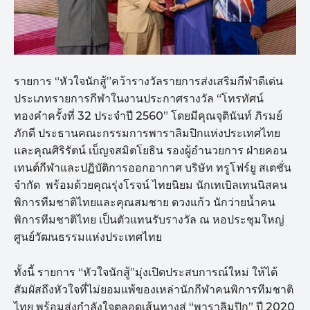
รายการ “หัวใจนักสู้”คว้ารางวัลรายการส่งเสริมกีฬาดีเด่น
ประเภทรายการกีฬาในงานประกาศรางวัล “โทรทัศน์
ทองคำครั้งที่ 32 ประจำปี 2560” โดยมีคุณจุตินันท์ ภิรมย์
ภักดี ประธานคณะกรรมการพาราลิมปิกแห่งประเทศไทย
และคุณศิริรัตน์ เบ็ญจสมิตโยธิน รองผู้อำนวยการ ฝ่ายคอน
เทนต์กีฬาและปฏิบัติการออกอากาศ บริษัท ทรูโฟร์ยู สเตชั่น
จำกัด พร้อมด้วยคุณรุ่งโรจน์ ไทยนิยม นักเทเบิลเทนนิสคน
พิการทีมชาติไทยและคุณสมชาย ดวงแก้ว นักว่ายน้ำคน
พิการทีมชาติไทย เป็นตัวแทนรับรางวัล ณ หอประชุมใหญ่
ศูนย์วัฒนธรรมแห่งประเทศไทย
ทั้งนี้ รายการ “หัวใจนักสู้”มุ่งเปิดประสบการณ์ใหม่ ให้ได้
สัมผัสถึงหัวใจที่ไม่ยอมแพ้ของเหล่านักกีฬาคนพิการทีมชาติ
ไทย พร้อมส่งกำลังใจตลอดเส้นทางสู่ “พาราลิมปิก” ปี 2020