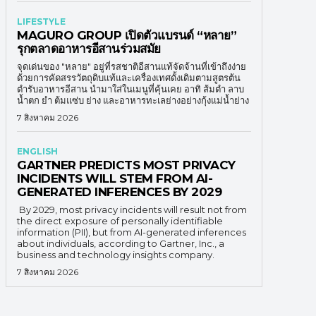
LIFESTYLE
MAGURO GROUP เปิดตัวแบรนด์ “หลาย”
รุกตลาดอาหารอีสานร่วมสมัย
จุดเด่นของ "หลาย" อยู่ที่รสชาติอีสานแท้จัดจ้านที่เข้าถึงง่าย
ด้วยการคัดสรรวัตถุดิบแท้และเครื่องเทศดั้งเดิมตามสูตรต้น
ตำรับอาหารอีสาน นำมาใส่ในเมนูที่คุ้นเคย อาทิ ส้มตำ ลาบ
น้ำตก ยำ ต้มแซ่บ ย่าง และอาหารทะเลย่างอย่างกุ้งแม่น้ำย่าง
7 สิงหาคม 2026
ENGLISH
GARTNER PREDICTS MOST PRIVACY
INCIDENTS WILL STEM FROM AI-
GENERATED INFERENCES BY 2029
By 2029, most privacy incidents will result not from
the direct exposure of personally identifiable
information (PII), but from AI-generated inferences
about individuals, according to Gartner, Inc., a
business and technology insights company.
7 สิงหาคม 2026