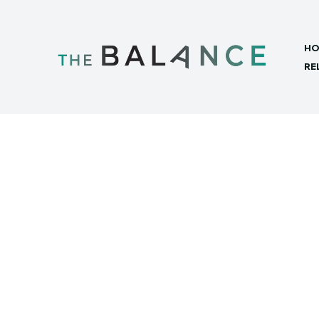
HO
RE