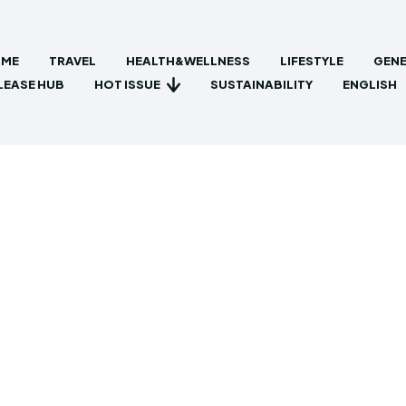
ME
TRAVEL
HEALTH&WELLNESS
LIFESTYLE
GENE
HOT ISSUE
LEASE HUB
SUSTAINABILITY
ENGLISH