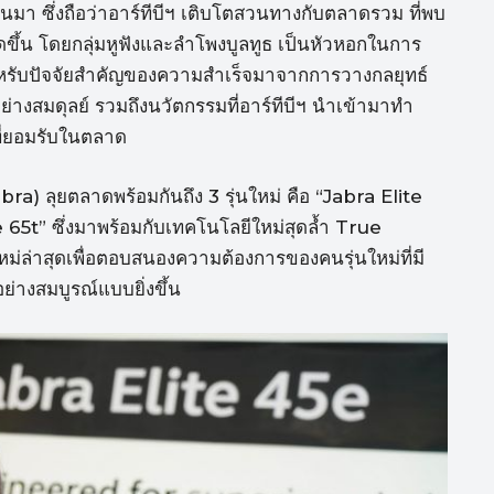
่านมา ซึ่งถือว่าอาร์ทีบีฯ เติบโตสวนทางกับตลาดรวม ที่พบ
กิดขึ้น โดยกลุ่มหูฟังและลำโพงบูลทูธ เป็นหัวหอกในการ
ำหรับปัจจัยสำคัญของความสำเร็จมาจากการวางกลยุทธ์
ย่างสมดุลย์ รวมถึงนวัตกรรมที่อาร์ทีบีฯ นำเข้ามาทำ
ที่ยอมรับในตลาด
bra) ลุยตลาดพร้อมกันถึง 3 รุ่นใหม่ คือ “Jabra Elite
 65t” ซึ่งมาพร้อมกับเทคโนโลยีใหม่สุดล้ำ True
่ล่าสุดเพื่อตอบสนองความต้องการของคนรุ่นใหม่ที่มี
่างสมบูรณ์แบบยิ่งขึ้น