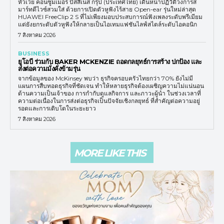
หัวเว่ย คอนซูมเมอร์ บิสสิเนส กรุ๊ป (ประเทศไทย) เดินหน้าปฏิวัติวงการส
มาร์ทดีไวซ์สวมใส่ ด้วยการเปิดตัวหูฟังไร้สาย Open-ear รุ่นใหม่ล่าสุด
HUAWEI FreeClip 2 S ที่ไม่เพียงมอบประสบการณ์ฟังเพลงระดับพรีเมียม
แต่ยังยกระดับตัวหูฟังให้กลายเป็นไอเทมแฟชันไลฟ์สไตล์ระดับไอคอนิก
7 สิงหาคม 2026
BUSINESS
ยูโอบี ร่วมกับ BAKER MCKENZIE ถอดกลยุทธ์การสร้าง ปกป้อง และ
ส่งต่อความมั่งคั่งข้ามรุ่น
จากข้อมูลของ McKinsey พบว่า ธุรกิจครอบครัวไทยกว่า 70% ยังไม่มี
แผนการสืบทอดธุรกิจที่ชัดเจน ทำให้หลายธุรกิจต้องเผชิญความไม่แน่นอน
ด้านความเป็นเจ้าของ การกำกับดูแลกิจการ และภาวะผู้นำ ในช่วงเวลาที่
ความต่อเนื่องในการส่งต่อธุรกิจเป็นปัจจัยเชิงกลยุทธ์ ที่สำคัญต่อความอยู่
รอดและการเติบโตในระยะยาว
7 สิงหาคม 2026
MORE LIKE THIS