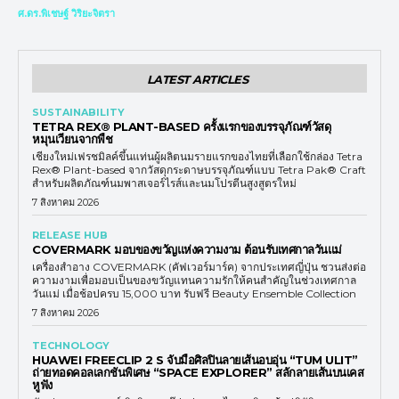
ศ.ดร.พิเชษฐ์ วิริยะจิตรา
LATEST ARTICLES
SUSTAINABILITY
TETRA REX® PLANT-BASED ครั้งแรกของบรรจุภัณฑ์วัสดุ
หมุนเวียนจากพืช
เชียงใหม่เฟรชมิลค์ขึ้นแท่นผู้ผลิตนมรายแรกของไทยที่เลือกใช้กล่อง Tetra
Rex® Plant-based จากวัสดุกระดาษบรรจุภัณฑ์แบบ Tetra Pak® Craft
สำหรับผลิตภัณฑ์นมพาสเจอร์ไรส์และนมโปรตีนสูงสูตรใหม่
7 สิงหาคม 2026
RELEASE HUB
COVERMARK มอบของขวัญแห่งความงาม ต้อนรับเทศกาลวันแม่
เครื่องสำอาง COVERMARK (คัฟเวอร์มาร์ค) จากประเทศญี่ปุ่น ชวนส่งต่อ
ความงามเพื่อมอบเป็นของขวัญแทนความรักให้คนสำคัญในช่วงเทศกาล
วันแม่ เมื่อช้อปครบ 15,000 บาท รับฟรี Beauty Ensemble Collection
7 สิงหาคม 2026
TECHNOLOGY
HUAWEI FREECLIP 2 S จับมือศิลปินลายเส้นอบอุ่น “TUM ULIT”
ถ่ายทอดคอลเลกชันพิเศษ “SPACE EXPLORER” สลักลายเส้นบนเคส
หูฟัง