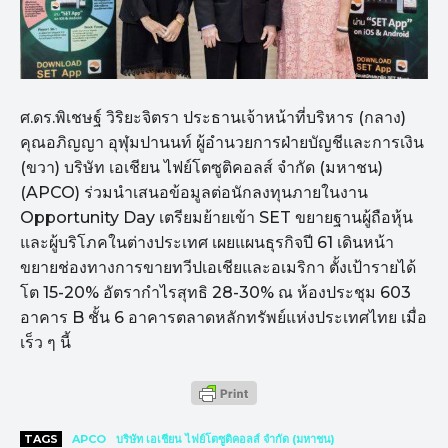
ศ.ดร.พิเชษฐ์ วิริยะจิตรา ประธานเจ้าหน้าที่บริหาร (กลาง)
คุณอภิญญา อุฬุมปานนท์ ผู้อำนวยการฝ่ายบัญชีและการเงิน
(ขวา) บริษัท เอเชียน ไฟย์โตซูติคอลส์ จำกัด (มหาชน)
(APCO) ร่วมนำเสนอข้อมูลต่อนักลงทุนภายในงาน
Opportunity Day เตรียมย้ายเข้า SET ขยายฐานผู้ถือหุ้น
และผู้บริโภคในต่างประเทศ เผยแผนธุรกิจปี 61 เดินหน้า
ขยายช่องทางการขายทวีปเอเชียและอเมริกา ตั้งเป้ารายได้
โต 15-20% อัตรากำไรสุทธิ 28-30% ณ ห้องประชุม 603
อาคาร B ชั้น 6 อาคารตลาดหลักทรัพย์แห่งประเทศไทย เมื่อ
เร็ว ๆ นี้
TAGS
APCO
บริษัท เอเชียน ไฟย์โตซูติคอลส์ จำกัด (มหาชน)