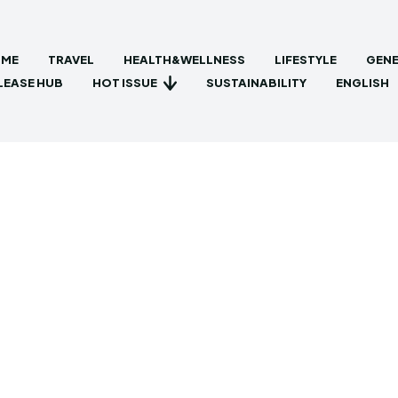
ME
TRAVEL
HEALTH&WELLNESS
LIFESTYLE
GENE
HOT ISSUE
LEASE HUB
SUSTAINABILITY
ENGLISH