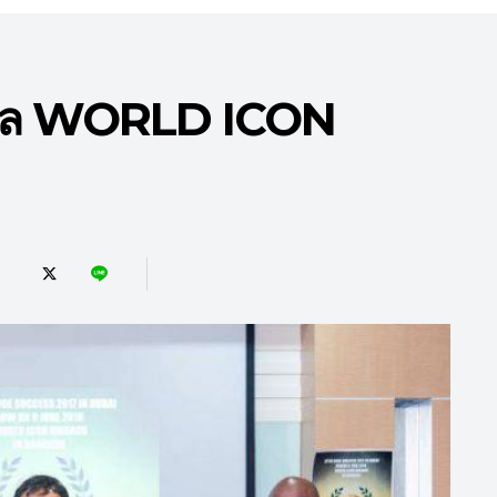
วัล WORLD ICON