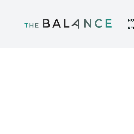
HO
RE