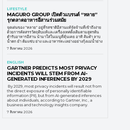
LIFESTYLE
MAGURO GROUP เปิดตัวแบรนด์ “หลาย”
รุกตลาดอาหารอีสานร่วมสมัย
จุดเด่นของ "หลาย" อยู่ที่รสชาติอีสานแท้จัดจ้านที่เข้าถึงง่าย
ด้วยการคัดสรรวัตถุดิบแท้และเครื่องเทศดั้งเดิมตามสูตรต้น
ตำรับอาหารอีสาน นำมาใส่ในเมนูที่คุ้นเคย อาทิ ส้มตำ ลาบ
น้ำตก ยำ ต้มแซ่บ ย่าง และอาหารทะเลย่างอย่างกุ้งแม่น้ำย่าง
7 สิงหาคม 2026
ENGLISH
GARTNER PREDICTS MOST PRIVACY
INCIDENTS WILL STEM FROM AI-
GENERATED INFERENCES BY 2029
By 2029, most privacy incidents will result not from
the direct exposure of personally identifiable
information (PII), but from AI-generated inferences
about individuals, according to Gartner, Inc., a
business and technology insights company.
7 สิงหาคม 2026