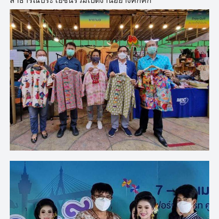
สาธารณประโยชน์ร่วมเปิดงานอย่างคึกคัก