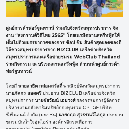
ศูนย์การค้าฟอร์จูนทาวน์ ร่วมกับจังหวัดสมุทรปราการ จัด
งาน “สงกรานต์วิถีไทย 2565” โดยเนรมิตลานสตรีทฟู้ดให้
เต็มไปด้วยบรรยากาศของการ ช้อป ชิม สินค้าสุดยอดของดี
วิถีชาวสมุทรปราการจาก
BIZCLUB
เครือข่ายจังหวัด
สมุทรปราการและเครือข่ายชมรม
WebClub Thailand
ร่วมกิจกรรม ณ บริเวณลานสตรีทฟู้ด ด้านหน้าศูนย์การค้า
ฟอร์จูนทาวน์
โดยมี
นายสาธิต กล่อมสวัสดิ์
พาณิชย์จังหวัดสมุทรปราการ
นายภัคกร สอดศรี
ประธาน BIZCLUB เครือข่ายจังหวัด
สมุทรปราการ
นายชัยวัฒน์ เอมวงศ์
รองกรรมการผู้จัดการ
บริหารงานอสังหาริมทรัพย์กองทุนรวม CPTGF บริษัท
ซี.พี.แลนด์ จำกัด (มหาชน)
นายกฤต สุวรรณวิไลกุล
ประธาน
ชมรมปันน้ำใจอุ่นไอรัก องค์กรอิสระเพื่อการ