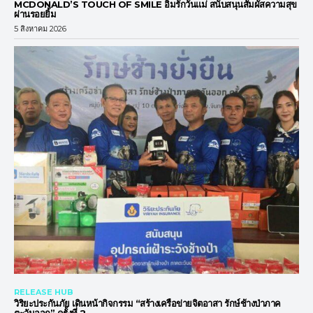
MCDONALD’S TOUCH OF SMILE อิ่มรักวันแม่ สนับสนุนสัมผัสความสุข
ผ่านรอยยิ้ม
5 สิงหาคม 2026
RELEASE HUB
วิริยะประกันภัย เดินหน้ากิจกรรม “สร้างเครือข่ายจิตอาสา รักษ์ช้างป่าภาค