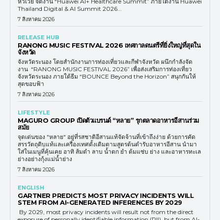
หัวเว่ย จัดงาน “Huawei AI+ Healthcare Summit” ภายใต้งาน Huawei
Thailand Digital & AI Summit 2026...
7 สิงหาคม 2026
RELEASE HUB
RANONG MUSIC FESTIVAL 2026 เทศกาลดนตรีที่ยิ่งใหญ่ที่สุดใน
จังหวัด
จังหวัดระนอง โดยสำนักงานการท่องเที่ยวและกีฬาจังหวัด ผนึกกำลังจัด
งาน “RANONG MUSIC FESTIVAL 2026” เพื่อส่งเสริมการท่องเที่ยว
จังหวัดระนอง ภายใต้ธีม “BOUNCE Beyond the Horizon” สนุกกันให้
สุดขอบฟ้า
7 สิงหาคม 2026
LIFESTYLE
MAGURO GROUP เปิดตัวแบรนด์ “หลาย” รุกตลาดอาหารอีสานร่วม
สมัย
จุดเด่นของ "หลาย" อยู่ที่รสชาติอีสานแท้จัดจ้านที่เข้าถึงง่าย ด้วยการคัด
สรรวัตถุดิบแท้และเครื่องเทศดั้งเดิมตามสูตรต้นตำรับอาหารอีสาน นำมา
ใส่ในเมนูที่คุ้นเคย อาทิ ส้มตำ ลาบ น้ำตก ยำ ต้มแซ่บ ย่าง และอาหารทะเล
ย่างอย่างกุ้งแม่น้ำย่าง
7 สิงหาคม 2026
ENGLISH
GARTNER PREDICTS MOST PRIVACY INCIDENTS WILL
STEM FROM AI-GENERATED INFERENCES BY 2029
By 2029, most privacy incidents will result not from the direct
exposure of personally identifiable information (PII), but from AI-