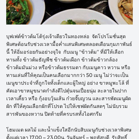
บุฟเฟต์ข้าวต้มโต้รุ่งเจ้าเดียวในทองหล่อ จัดโปรโมชั่นสุด
พิเศษต้อนรับช่วงเวลามื้อค่ำแสนพิเศษตลอดเดือนกุมภาพันธ์
นี้ ให้อิ่มอร่อยกันอย่างจุใจ กับเมนู “ข้าวต้ม” ที่มีให้เลือก
ทานทั้ง ข้าวต้มธัญพืช ข้าวต้มเผือก ข้าวต้มข้าวกล้อง
ข้าวต้มมันม่วง หรือข้าวต้มธรรมดา กับเมนูคาว หวาน หรือ
ทานเล่นที่ให้คุณเป็นคนเลือกมากกว่า 50 เมนู ไม่ว่าจะเป็น
เมนูขาประจำที่ถูกใจทั้งเด็กและผู้ใหญ่ อย่าง ขาหมูพะโล้ ที่
คัดเอาขาหมูขนาดกำลังดีไปตุ๋นจนเปื่อยนุ่ม ละลายในปาก
เวลาเคี้ยว หรือ กุ้งอบวุ้นเส้น ก๋วยจั๊บญวน และสารพัดเมนูผัด
ผัก ที่ให้คุณเลือกผักที่โปรด ไปให้เชฟผัดกันสดๆ ไม่นับรวม
สารพันของหวาน ปิดท้ายที่ครบรสทั้งไอศกรีม
โฮมเมด ผลไม้ และน้ำแข็งใสอีกนับสิบเมนูกับช่วงเวลาพิเศษ
ตั้งแต่เวลา 17.00 – 23.00น. วันจันทร์ – พฤหัสบดี รับสิทธิ์