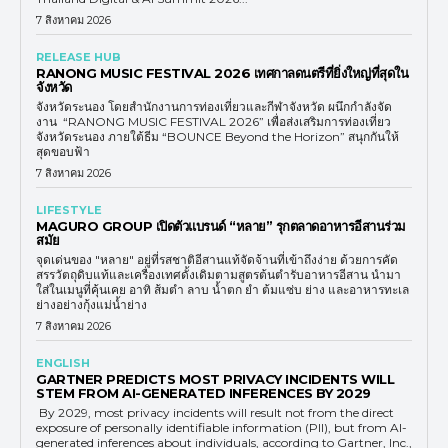
7 สิงหาคม 2026
RELEASE HUB
RANONG MUSIC FESTIVAL 2026 เทศกาลดนตรีที่ยิ่งใหญ่ที่สุดใน
จังหวัด
จังหวัดระนอง โดยสำนักงานการท่องเที่ยวและกีฬาจังหวัด ผนึกกำลังจัด
งาน “RANONG MUSIC FESTIVAL 2026” เพื่อส่งเสริมการท่องเที่ยว
จังหวัดระนอง ภายใต้ธีม “BOUNCE Beyond the Horizon” สนุกกันให้
สุดขอบฟ้า
7 สิงหาคม 2026
LIFESTYLE
MAGURO GROUP เปิดตัวแบรนด์ “หลาย” รุกตลาดอาหารอีสานร่วม
สมัย
จุดเด่นของ "หลาย" อยู่ที่รสชาติอีสานแท้จัดจ้านที่เข้าถึงง่าย ด้วยการคัด
สรรวัตถุดิบแท้และเครื่องเทศดั้งเดิมตามสูตรต้นตำรับอาหารอีสาน นำมา
ใส่ในเมนูที่คุ้นเคย อาทิ ส้มตำ ลาบ น้ำตก ยำ ต้มแซ่บ ย่าง และอาหารทะเล
ย่างอย่างกุ้งแม่น้ำย่าง
7 สิงหาคม 2026
ENGLISH
GARTNER PREDICTS MOST PRIVACY INCIDENTS WILL
STEM FROM AI-GENERATED INFERENCES BY 2029
By 2029, most privacy incidents will result not from the direct
exposure of personally identifiable information (PII), but from AI-
generated inferences about individuals, according to Gartner, Inc.,