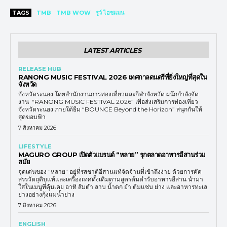
TAGS
TMB
TMB WOW
รูว์ ไฮซแมน
LATEST ARTICLES
RELEASE HUB
RANONG MUSIC FESTIVAL 2026 เทศกาลดนตรีที่ยิ่งใหญ่ที่สุดใน
จังหวัด
จังหวัดระนอง โดยสำนักงานการท่องเที่ยวและกีฬาจังหวัด ผนึกกำลังจัด
งาน “RANONG MUSIC FESTIVAL 2026” เพื่อส่งเสริมการท่องเที่ยว
จังหวัดระนอง ภายใต้ธีม “BOUNCE Beyond the Horizon” สนุกกันให้
สุดขอบฟ้า
7 สิงหาคม 2026
LIFESTYLE
MAGURO GROUP เปิดตัวแบรนด์ “หลาย” รุกตลาดอาหารอีสานร่วม
สมัย
จุดเด่นของ "หลาย" อยู่ที่รสชาติอีสานแท้จัดจ้านที่เข้าถึงง่าย ด้วยการคัด
สรรวัตถุดิบแท้และเครื่องเทศดั้งเดิมตามสูตรต้นตำรับอาหารอีสาน นำมา
ใส่ในเมนูที่คุ้นเคย อาทิ ส้มตำ ลาบ น้ำตก ยำ ต้มแซ่บ ย่าง และอาหารทะเล
ย่างอย่างกุ้งแม่น้ำย่าง
7 สิงหาคม 2026
ENGLISH