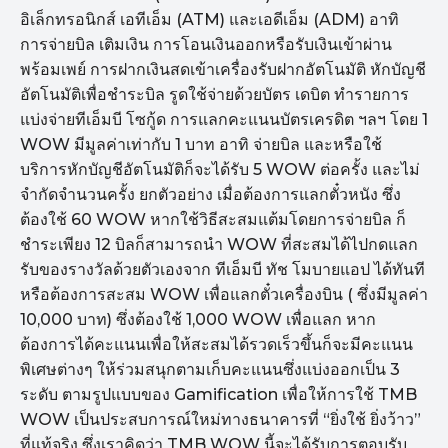
อิเล็กทรอนิกส์ เอทีเอ็ม (ATM) และเอดีเอ็ม (ADM) อาทิ
การจ่ายบิล เติมเงิน การโอนเงินออกหรือรับเงินเข้าผ่าน
พร้อมเพย์ การฝากเงินสดเข้าเครื่องรับฝากอัตโนมัติ หักบัญชี
อัตโนมัติเพื่อชำระบิล รูดใช้จ่ายด้วยบัตร เดบิต ทำรายการ
แบ่งจ่ายทีเอ็มบี โซกู้ด การแลกคะแนนบัตรเครดิต ฯลฯ โดย 1
WOW มีมูลค่าเท่ากับ 1 บาท อาทิ จ่ายบิล และหรือใช้
บริการหักบัญชีอัตโนมัติก็จะได้รับ 5 WOW ต่อครั้ง และไม่
จำกัดจำนวนครั้ง ยกตัวอย่าง เมื่อต้องการแลกตั๋วหนัง ซึ่ง
ต้องใช้ 60 WOW หากใช้วิธีสะสมแต้มโดยการจ่ายบิล ก็
ชำระเพียง 12 บิลก็สามารถนำ WOW ที่สะสมได้ไปกดแลก
รับของรางวัลด้วยตัวเองจาก ทีเอ็มบี ทัช โมบายแอป ได้ทันที
หรือต้องการสะสม WOW เพื่อแลกตั๋วเครื่องบิน ( ซึ่งมีมูลค่า
10,000 บาท) ซึ่งต้องใช้ 1,000 WOW เพื่อแลก หาก
ต้องการได้คะแนนเพื่อให้สะสมได้รวดเร็วขึ้นก็จะมีคะแนน
พิเศษต่างๆ ให้ร่วมสนุกตามเก็บคะแนนซึ่งแบ่งออกเป็น 3
ระดับ ตามรูปแบบของ Gamification เพื่อให้การใช้ TMB
WOW เป็นประสบการณ์ใหม่ทางธนาคารที่ “ยิ่งใช้ ยิ่งว้าว”
ที่แท้จริง ซึ่งเราคิดว่า TMB WOW นี้จะได้รับการตอบรับ