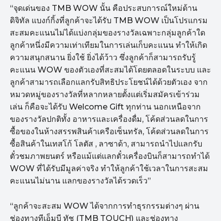
“จุดเด่นของ TMB WOW นั้น คือประสบการณ์ใหม่ด้าน
ดิจิทัล แบงก์กิ้งที่ลูกค้าจะได้รับ TMB WOW เป็นโปรแกรม
สะสมคะแนนไม่ได้แบ่งกลุ่มของรางวัลเฉพาะกลุ่มลูกค้าใด
ลูกค้าหนึ่งมีความเท่าเทียมในการเล่นเก็บคะแนน ทำให้เกิด
ความสนุกสนาน ยิ่งใช้ ยิ่งได้ว้าว ซึ่งลูกค้าก็สามารถรับรู้
คะแนน WOW ของตัวเองที่สะสมได้โดยตลอดในระบบ และ
ลูกค้าสามารถเลือกแลกรับสิทธิประโยชน์ได้ด้วยตัวเอง จาก
หมวดหมู่ของรางวัลที่หลากหลายตั้งแต่เริ่มสมัครเข้าร่วม
เล่น ก็คือจะได้รับ Welcome Gift ทุกท่าน นอกเหนือจาก
ของรางวัลปกติทั้ง อาหารและเครื่องดื่ม, โค้ดส่วนลดในการ
ซื้อของในห้างสรรพสินค้าเครือเซ็นทรัล, โค้ดส่วนลดในการ
ซื้อสินค้าในเทสโก้ โลตัส , ลาซาด้า, สามารถนำไปแลกรับ
ตั๋วชมภาพยนตร์ หรือแม้แต่แลกตั๋วเครื่องบินก็สามารถทำได้
WOW ที่ได้รับมีมูลค่าจริง ทำให้ลูกค้าใช้เวลาในการสะสม
คะแนนไม่นาน แลกของรางวัลได้รวดเร็ว”
“ลูกค้าจะสะสม WOW ได้จากการทำธุรกรรมต่างๆ ผ่าน
ช่องทางทีเอ็มบี ทัช (TMB TOUCH) และช่องทาง