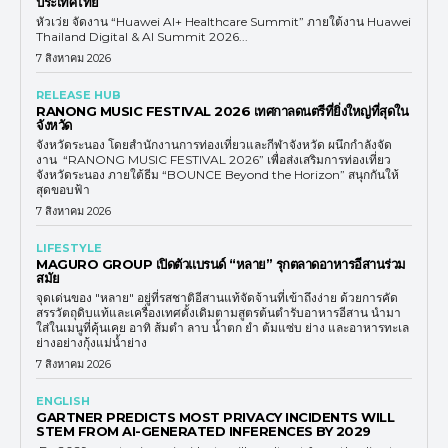
ประเทศไทย
หัวเว่ย จัดงาน “Huawei AI+ Healthcare Summit” ภายใต้งาน Huawei
Thailand Digital & AI Summit 2026...
7 สิงหาคม 2026
RELEASE HUB
RANONG MUSIC FESTIVAL 2026 เทศกาลดนตรีที่ยิ่งใหญ่ที่สุดใน
จังหวัด
จังหวัดระนอง โดยสำนักงานการท่องเที่ยวและกีฬาจังหวัด ผนึกกำลังจัด
งาน “RANONG MUSIC FESTIVAL 2026” เพื่อส่งเสริมการท่องเที่ยว
จังหวัดระนอง ภายใต้ธีม “BOUNCE Beyond the Horizon” สนุกกันให้
สุดขอบฟ้า
7 สิงหาคม 2026
LIFESTYLE
MAGURO GROUP เปิดตัวแบรนด์ “หลาย” รุกตลาดอาหารอีสานร่วม
สมัย
จุดเด่นของ "หลาย" อยู่ที่รสชาติอีสานแท้จัดจ้านที่เข้าถึงง่าย ด้วยการคัด
สรรวัตถุดิบแท้และเครื่องเทศดั้งเดิมตามสูตรต้นตำรับอาหารอีสาน นำมา
ใส่ในเมนูที่คุ้นเคย อาทิ ส้มตำ ลาบ น้ำตก ยำ ต้มแซ่บ ย่าง และอาหารทะเล
ย่างอย่างกุ้งแม่น้ำย่าง
7 สิงหาคม 2026
ENGLISH
GARTNER PREDICTS MOST PRIVACY INCIDENTS WILL
STEM FROM AI-GENERATED INFERENCES BY 2029