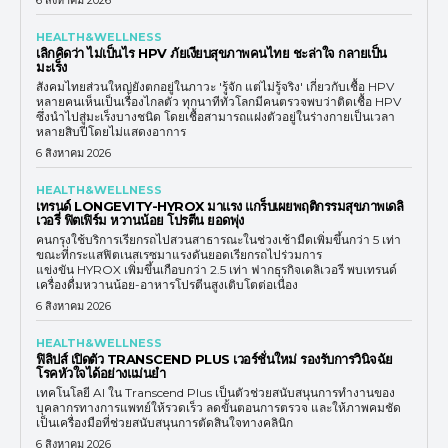
HEALTH&WELLNESS
เลิกคิดว่า ไม่เป็นไร HPV ภัยเงียบสุขภาพคนไทย ชะล่าใจ กลายเป็น
มะเร็ง
สังคมไทยส่วนใหญ่ยังตกอยู่ในภาวะ 'รู้จัก แต่ไม่รู้จริง' เกี่ยวกับเชื้อ HPV
หลายคนเห็นเป็นเรื่องไกลตัว ทุกนาทีทั่วโลกมีคนตรวจพบว่าติดเชื้อ HPV
ซึ่งนำไปสู่มะเร็งบางชนิด โดยเชื้อสามารถแฝงตัวอยู่ในร่างกายเป็นเวลา
หลายสิบปีโดยไม่แสดงอาการ
6 สิงหาคม 2026
HEALTH&WELLNESS
เทรนด์ LONGEVITY-HYROX มาแรง แกร็บเผยพฤติกรรมสุขภาพเดลิ
เวอรี่ ฟิตเฟิร์ม หวานน้อย โปรตีน ยอดพุ่ง
คนกรุงใช้บริการเรียกรถไปสวนสาธารณะในช่วงเช้ามืดเพิ่มขึ้นกว่า 5 เท่า
ขณะที่กระแสฟิตเนสเรซมาแรงดันยอดเรียกรถไปร่วมการ
แข่งขัน HYROX เพิ่มขึ้นเกือบกว่า 2.5 เท่า ฟากธุรกิจเดลิเวอรี พบเทรนด์
เครื่องดื่มหวานน้อย-อาหารโปรตีนสูงเติบโตต่อเนื่อง
6 สิงหาคม 2026
HEALTH&WELLNESS
ฟิลิปส์ เปิดตัว TRANSCEND PLUS เวอร์ชั่นใหม่ รองรับการวินิจฉัย
โรคหัวใจได้อย่างแม่นยำ
เทคโนโลยี AI ใน Transcend Plus เป็นตัวช่วยสนับสนุนการทำงานของ
บุคลากรทางการแพทย์ให้รวดเร็ว ลดขั้นตอนการตรวจ และให้ภาพคมชัด
เป็นเครื่องมือที่ช่วยสนับสนุนการตัดสินใจทางคลินิก
6 สิงหาคม 2026