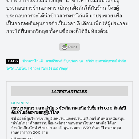
ข้าวตราไก่แจ้ร่วมฝ่าวิกฤต” นำข้าวสารไปมอบให้กับผู้
ประกอบการร้านอาหาร เป็นทุนตั้งต้นให้กับร้าน โดยผู้
ประกอบการจะได้นำข้าวสารตราไก่แจ้ มาปรุงขาย เพื่อ
เป็นการลดต้นทุนการค้าเป็นเวลา 3 เดือน เพื่อให้ผู้ประกอบ
การได้ฟื้นจากวิกฤต ทั้งคนซื้อเองก็ได้อิ่มท้องด้วย
TAGS
ข้าวตราไก่แจ้
นายธีรินทร์ ธัญญวัฒนกุล
บริษัท สุนทรธัญทรัพย์ จำกัด
โควิด...ไม่โคม่า ข้าวตราไก่แจ้ร่วมฝ่าวิกฤต
LATEST ARTICLES
BUSINESS
เซเว่นฯ หนุนชาวสวนลำไย 3 จังหวัดภาคเหนือ รับซื้อกว่า 830 ตันต่อปี
ดันลำไยอีดอพวงสดสู่ผู้บริโภค
ซีพี ออลล์ ผู้บริหารเซเว่น อีเลฟเว่น และเซเว่น เดลิเวอรี่ เดินหน้าสนับสนุน
“ลำไยไทย” ด้วยการรับซื้อผลผลิตจากเกษตรกรโซนภาคเหนือ ได้แก่
จังหวัดเชียงใหม่ เชียงราย และลำพูน รวมกว่า 830 ตันต่อปี ครอบคลุม
เกษตรกรกว่า 200 ราย
6 สิงหาคม 2026