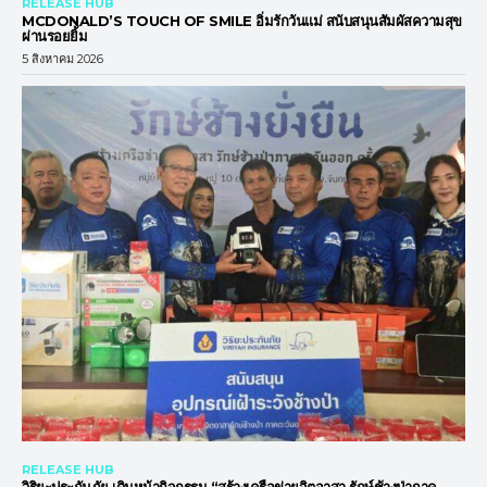
RELEASE HUB
MCDONALD’S TOUCH OF SMILE อิ่มรักวันแม่ สนับสนุนสัมผัสความสุข
ผ่านรอยยิ้ม
5 สิงหาคม 2026
RELEASE HUB
วิริยะประกันภัย เดินหน้ากิจกรรม “สร้างเครือข่ายจิตอาสา รักษ์ช้างป่าภาค