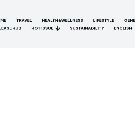
ME
TRAVEL
HEALTH&WELLNESS
LIFESTYLE
GENE
HOT ISSUE
LEASE HUB
SUSTAINABILITY
ENGLISH