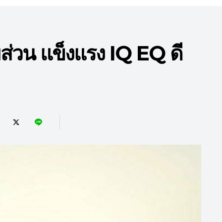
มส่วน แข็งแรง IQ EQ ดี