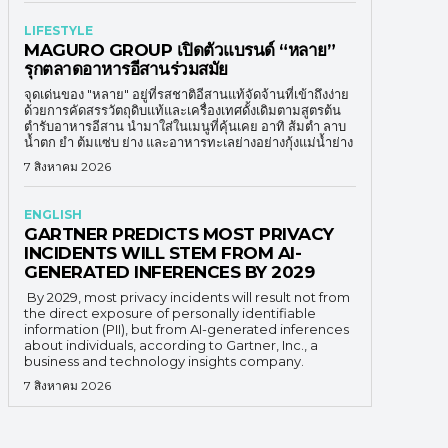
LIFESTYLE
MAGURO GROUP เปิดตัวแบรนด์ “หลาย”
รุกตลาดอาหารอีสานร่วมสมัย
จุดเด่นของ "หลาย" อยู่ที่รสชาติอีสานแท้จัดจ้านที่เข้าถึงง่าย
ด้วยการคัดสรรวัตถุดิบแท้และเครื่องเทศดั้งเดิมตามสูตรต้น
ตำรับอาหารอีสาน นำมาใส่ในเมนูที่คุ้นเคย อาทิ ส้มตำ ลาบ
น้ำตก ยำ ต้มแซ่บ ย่าง และอาหารทะเลย่างอย่างกุ้งแม่น้ำย่าง
7 สิงหาคม 2026
ENGLISH
GARTNER PREDICTS MOST PRIVACY
INCIDENTS WILL STEM FROM AI-
GENERATED INFERENCES BY 2029
By 2029, most privacy incidents will result not from
the direct exposure of personally identifiable
information (PII), but from AI-generated inferences
about individuals, according to Gartner, Inc., a
business and technology insights company.
7 สิงหาคม 2026