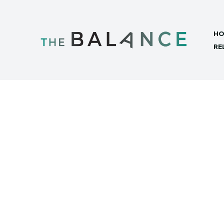
HO
RE