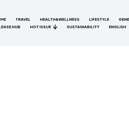
ME
TRAVEL
HEALTH&WELLNESS
LIFESTYLE
GENE
HOT ISSUE
LEASE HUB
SUSTAINABILITY
ENGLISH