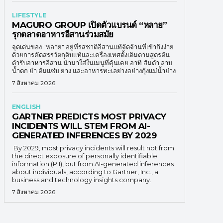
LIFESTYLE
MAGURO GROUP เปิดตัวแบรนด์ “หลาย”
รุกตลาดอาหารอีสานร่วมสมัย
จุดเด่นของ "หลาย" อยู่ที่รสชาติอีสานแท้จัดจ้านที่เข้าถึงง่าย
ด้วยการคัดสรรวัตถุดิบแท้และเครื่องเทศดั้งเดิมตามสูตรต้น
ตำรับอาหารอีสาน นำมาใส่ในเมนูที่คุ้นเคย อาทิ ส้มตำ ลาบ
น้ำตก ยำ ต้มแซ่บ ย่าง และอาหารทะเลย่างอย่างกุ้งแม่น้ำย่าง
7 สิงหาคม 2026
ENGLISH
GARTNER PREDICTS MOST PRIVACY
INCIDENTS WILL STEM FROM AI-
GENERATED INFERENCES BY 2029
By 2029, most privacy incidents will result not from
the direct exposure of personally identifiable
information (PII), but from AI-generated inferences
about individuals, according to Gartner, Inc., a
business and technology insights company.
7 สิงหาคม 2026