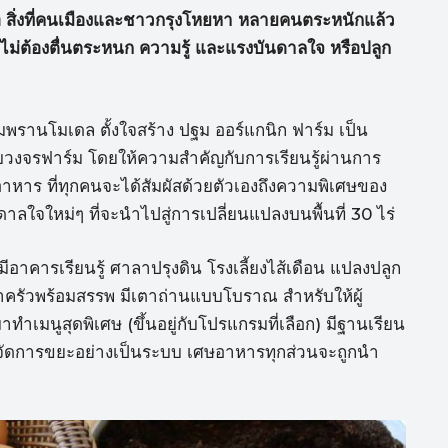
คือ สิ่งที่คนเมืองและชาวกรุงโหยหา หลายคนตระหนักแล้ว
งไม่ต้องตื่นตระหนก ความรู้ และแรงบันดาลใจ หรือปลูก
มพรานโมเดล ตั้งใจสร้าง ปฐม ออร์แกนิก ฟาร์ม เป็น
ระบบวงจรฟาร์ม โดยให้ความสำคัญกับการเรียนรู้ผ่านการ
าหาร ที่ทุกคนจะได้สัมผัสด้วยตัวเองถึงความพิเศษของ
นดาลใจใหม่ๆ ที่จะนำไปสู่การเปลี่ยนแปลงบนพื้นที่ 30 ไร่
ีอาคารเรียนรู้ ศาลาปรุงดิน โรงเลี้ยงไส้เดือน แปลงปลูก
ทำครัวพร้อมสรรพ มีเตาถ่านแบบโบราณ สำหรับให้ผู้
าทำเมนูสุดพิเศษ (ขึ้นอยู่กับโปรแกรมที่เลือก) มีฐานเรียน
การจัดการขยะอย่างเป็นระบบ เศษอาหารทุกส่วนจะถูกนำ