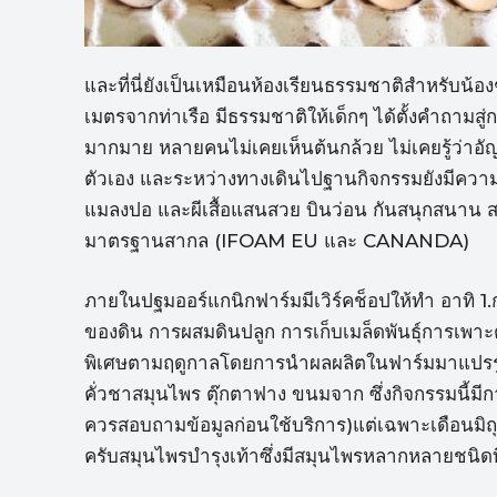
และที่นี่ยังเป็นเหมือนห้องเรียนธรรมชาติสำหรับน้
เมตรจากท่าเรือ มีธรรมชาติให้เด็กๆ ได้ตั้งคำถามสู่ก
มากมาย หลายคนไม่เคยเห็นต้นกล้วย ไม่เคยรู้ว่าอัญชันกิ
ตัวเอง และระหว่างทางเดินไปฐานกิจกรรมยังมีควา
แมลงปอ และผีเสื้อแสนสวย บินว่อน กันสนุกสนาน สบา
มาตรฐานสากล (IFOAM EU และ CANANDA)
ภายในปฐมออร์แกนิกฟาร์มมีเวิร์คช็อปให้ทำ อาทิ 1.
ของดิน การผสมดินปลูก การเก็บเมล็ดพันธุ์การเพาะ
พิเศษตามฤดูกาลโดยการนำผลผลิตในฟาร์มมาแปรรูป
คั่วชาสมุนไพร ตุ๊กตาฟาง ขนมจาก ซึ่งกิจกรรมนี้มีก
ควรสอบถามข้อมูลก่อนใช้บริการ)แต่เฉพาะเดือนมิถุ
ครับสมุนไพรบำรุงเท้าซึ่งมีสมุนไพรหลากหลายชนิดท