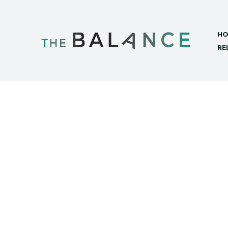
HO
RE