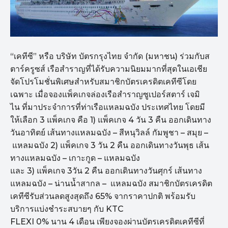
“
เคทีซี
”
หรือ บริษัท บัตรกรุงไทย จำกัด (มหาชน)
ร่วมกับส
ตาร์ครูซส์ เรือสำราญที่ได้
รับความนิ
ยมมากที่สุดในเอเชีย
จัดโปรโมชั่นพิเศษสำหรับสมาชิ
กบัตรเครดิตเคทีซีโดย
เฉพาะ เมื่อจองแพ็คเกจล่องเรือสำราญซู
เปอร์สตาร์ เจมิ
ไน ที่มาประจำการที่ท่าเรือแหลมฉบั
ง ประเทศไทย โดยมี
ให้เลือก
3
แพ็คเกจ คือ
1)
แพ็คเกจ
4
วัน
3
คืน ออกเดินทาง
วันอาทิตย์ เส้นทางแหลมฉบัง
–
สีหนุวิลล์ กัมพูชา
–
สมุย
–
แหลมฉบัง
2)
แพ็คเกจ
3
วัน
2
คืน ออกเดินทางวันพุธ เส้น
ทางแหลมฉบัง
–
เกาะกูด
–
แหลมฉบัง
และ
3)
แพ็คเกจ
3
วัน
2
คืน ออกเดินทางวันศุกร์ เส้นทาง
แหลมฉบัง
–
น่านน้ำสากล
–
แหลมฉบัง สมาชิกบัตรเครดิต
เคทีซีรับส่วนล
ดสูงสุดถึง
65%
จากราคาปกติ พร้อมรับ
บริการแบ่งชำระสบายๆ กับ
KTC
FLEXI 0%
นาน
4
เดือน
เพียงจองผ่านบัตรเครดิตเคทีซีที่