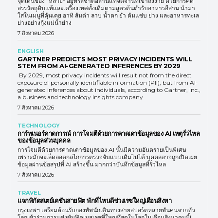
จุดเด่นของ "หลาย" อยู่ที่รสชาติอีสานแท้จัดจ้านที่เข้าถึงง่าย ด้วยการคัด
สรรวัตถุดิบแท้และเครื่องเทศดั้งเดิมตามสูตรต้นตำรับอาหารอีสาน นำมา
ใส่ในเมนูที่คุ้นเคย อาทิ ส้มตำ ลาบ น้ำตก ยำ ต้มแซ่บ ย่าง และอาหารทะเล
ย่างอย่างกุ้งแม่น้ำย่าง
7 สิงหาคม 2026
ENGLISH
GARTNER PREDICTS MOST PRIVACY INCIDENTS WILL
STEM FROM AI-GENERATED INFERENCES BY 2029
By 2029, most privacy incidents will result not from the direct
exposure of personally identifiable information (PII), but from AI-
generated inferences about individuals, according to Gartner, Inc.,
a business and technology insights company.
7 สิงหาคม 2026
TECHNOLOGY
การ์ทเนอร์คาดการณ์ การโจมตีด้วยการคาดเดาข้อมูลของ AI เหตุรั่วไหล
ของข้อมูลส่วนบุคคล
การโจมตีด้วยการคาดเดาข้อมูลของ AI นั้นมีความอันตรายเป็นพิเศษ
เพราะมักจะเล็ดลอดกลไกการตรวจจับแบบเดิมไปได้ บุคคลอาจถูกเปิดเผย
ข้อมูลผ่านข้อสรุปที่ AI สร้างขึ้น มากกว่าบันทึกข้อมูลที่รั่วไหล
7 สิงหาคม 2026
TRAVEL
แจกพิกัดสเตย์เคชันสายฟิต พักที่ไหนดีช่วงเรซใหญ่เดือนสิงหา
กรุงเทพฯ เตรียมต้อนรับกองทัพนักเดินทางสายสปอร์ตหลายพันคนจากทั่ว
โลกเข้าร่วมการแข่งขันฟิตเนสเรซที่ใหญ่ทึ่สุดในโลกในเดือนสิงหาคมนี้!