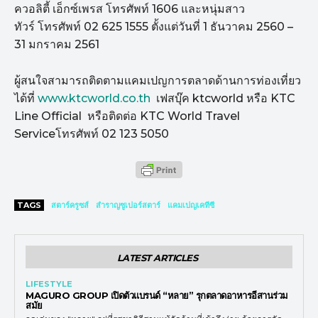
ควอลิตี้ เอ็กซ์เพรส โทรศัพท์
1606
และหนุ่มสาว
ทัวร์ โทรศัพท์
02 625 1555
ตั้งแต่วันที่
1
ธันวาคม
2560
–
31
มกราคม
2561
ผู้สนใจสามารถติดตามแคมเปญการตล
าดด้านการท่องเที่ยว
ได้ที่
www.ktcworld.co.th
เฟสบุ๊ค
ktcworld
หรือ
KTC
Line Official
หรือติดต่อ
KTC World Travel
Service
โทรศัพท์
02 123 5050
TAGS
สตาร์ครูซส์
สำราญซูเปอร์สตาร์
แคมเปญเคทีซี
LATEST ARTICLES
LIFESTYLE
MAGURO GROUP เปิดตัวแบรนด์ “หลาย” รุกตลาดอาหารอีสานร่วม
สมัย