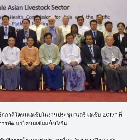
กภาคีโคนมเอเชียในงานประชุม“แดรี่ เอเชีย 2017” ที่
่การพัฒนาโคนมเข้มแข็งยั่งยืน