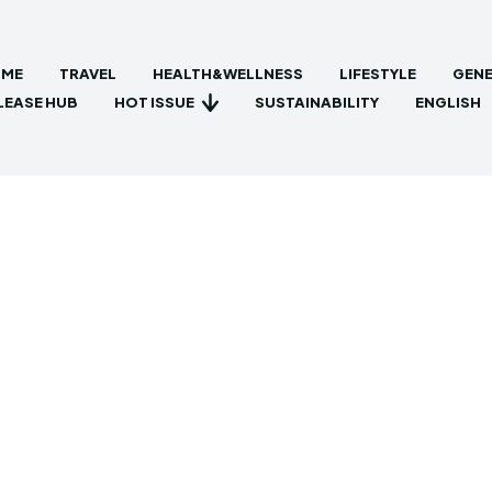
ME
TRAVEL
HEALTH&WELLNESS
LIFESTYLE
GENE
HOT ISSUE
LEASE HUB
SUSTAINABILITY
ENGLISH