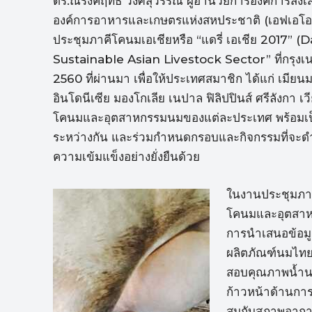
ดร.ณรงค์ฤทธิ์ วงศ์สุวรรณ ผู้อำนวยการองค์การส่งเ
องค์การอาหารและเกษตรแห่งสหประชาติ (เอฟเอโอ)
ประชุมภาคีโคนมเอเชียหรือ “แดรี่ เอเชีย 2017” 
Sustainable Asian Livestock Sector” ที่กรุงเนป
2560 ที่ผ่านมา เพื่อให้ประเทศสมาชิก ได้แก่ เมียน
อินโดนีเซีย มองโกเลีย เนปาล ฟิลิปปินส์ ศรีลังก
โคนมและอุตสาหกรรมนมของแต่ละประเทศ พร้อมเป็น
ระหว่างกัน และร่วมกำหนดกรอบและกิจกรรมที่จะดำเ
ความเข้มแข็งอย่างยั่งยืนด้วย
ในงานประชุมภาคี
โคนมและอุตสาห
การนำเสนอข้อม
ผลิตภัณฑ์นมไทย
สอบคุณภาพน้ำน
ก้าวหน้าด้านการ
สมกับสภาพอากา