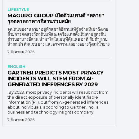
LIFESTYLE
MAGURO GROUP เปิดตัวแบรนด์ “หลาย”
รุกตลาดอาหารอีสานร่วมสมัย
จุดเด่นของ "หลาย" อยู่ที่รสชาติอีสานแท้จัดจ้านที่เข้าถึงง่าย
ด้วยการคัดสรรวัตถุดิบแท้และเครื่องเทศดั้งเดิมตามสูตรต้น
ตำรับอาหารอีสาน นำมาใส่ในเมนูที่คุ้นเคย อาทิ ส้มตำ ลาบ
น้ำตก ยำ ต้มแซ่บ ย่าง และอาหารทะเลย่างอย่างกุ้งแม่น้ำย่าง
7 สิงหาคม 2026
ENGLISH
GARTNER PREDICTS MOST PRIVACY
INCIDENTS WILL STEM FROM AI-
GENERATED INFERENCES BY 2029
By 2029, most privacy incidents will result not from
the direct exposure of personally identifiable
information (PII), but from AI-generated inferences
about individuals, according to Gartner, Inc., a
business and technology insights company.
7 สิงหาคม 2026