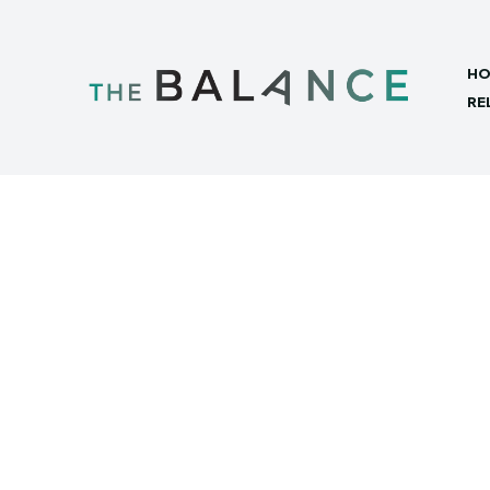
HO
RE