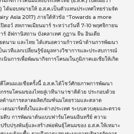
สริมกิจการโคนมแห่งประเทศไทย (อ.ส.ค.) เปิดเผยว่า
 ได้มอบหมายให้ อ.ส.ค.เป็นตัวแทนประเทศไทยร่วมจัด
(Dairy Asia 2017) ภายใต้หัวข้อ “Towards a more
ิดอว์ สหภาพเมียนมาร์ ระหว่างวันที่ 7-10 พฤศจิกายน
มาร์ อัฟกานิสถาน บังคลาเทศ ภูฏาน จีน อินเดีย
า เวียดนาม และไทย ได้เสนอความก้าวหน้าด้านการพัฒนา
เวทีแลกเปลี่ยนรู้ข้อมูลทางวิชาการและประสบการณ์
นินการเพื่อพัฒนากิจการโคนมในภูมิภาคเอเชียให้เกิด
โคนมเอเชียครั้งนี้ อ.ส.ค.ได้โชว์ศักยภาพการพัฒนา
กรรมโคนมของไทยสู่เวทีนานาชาติด้วย ประกอบด้วย
ูลด้านการตลาดผลิตภัณฑ์นมโดยรวมและตลาด
-เดนมาร์คทั้งในและต่างประเทศ ระบบควบคุมและตรวจ
มดิบ การพัฒนาต้นแบบฟาร์มโคนมอินทรีย์ ความ
ปรับปรุงพันธุ์และสร้างพ่อพันธุ์โคนมของ อ.ส.ค.ให้เหมาะ
ศแบบร้อนชื้น รวมถึงการแสดงระบบการบริหารจัดการ