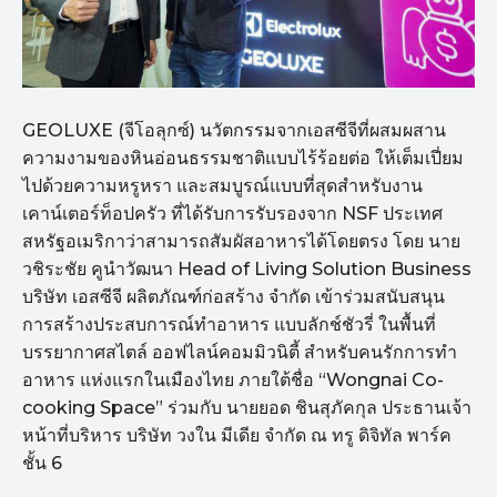
GEOLUXE (จีโอลุกซ์) นวัตกรรมจากเอสซีจีที่ผสมผสาน
ความงามของหินอ่อนธรรมชาติแบบไร้ร้อยต่อ ให้เต็มเปี่ยม
ไปด้วยความหรูหรา และสมบูรณ์แบบที่สุดสำหรับงาน
เคาน์เตอร์ท็อปครัว ที่ได้รับการรับรองจาก NSF ประเทศ
สหรัฐอเมริกาว่าสามารถสัมผัสอาหารได้โดยตรง โดย นาย
วชิระชัย คูนําวัฒนา Head of Living Solution Business
บริษัท เอสซีจี ผลิตภัณฑ์ก่อสร้าง จำกัด เข้าร่วมสนับสนุน
การสร้างประสบการณ์ทำอาหาร แบบลักช์ชัวรี่ ในพื้นที่
บรรยากาศสไตล์ ออฟไลน์คอมมิวนิตี้ สำหรับคนรักการทำ
อาหาร แห่งแรกในเมืองไทย ภายใต้ชื่อ “Wongnai Co-
cooking Space” ร่วมกับ นายยอด ชินสุภัคกุล ประธานเจ้า
หน้าที่บริหาร บริษัท วงใน มีเดีย จำกัด ณ ทรู ดิจิทัล พาร์ค
ชั้น 6