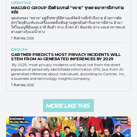
LIFESTYLE
MAGURO GROUP เปิดตัวแบรนด์ “หลาย” รุกตลาดอาหารอีสานร่วม
สมัย
จุดเด่นของ "หลาย" อยู่ที่รสชาติอีสานแท้จัดจ้านที่เข้าถึงง่าย ด้วยการคัด
สรรวัตถุดิบแท้และเครื่องเทศดั้งเดิมตามสูตรต้นตำรับอาหารอีสาน นำมา
ใส่ในเมนูที่คุ้นเคย อาทิ ส้มตำ ลาบ น้ำตก ยำ ต้มแซ่บ ย่าง และอาหารทะเล
ย่างอย่างกุ้งแม่น้ำย่าง
7 สิงหาคม 2026
ENGLISH
GARTNER PREDICTS MOST PRIVACY INCIDENTS WILL
STEM FROM AI-GENERATED INFERENCES BY 2029
By 2029, most privacy incidents will result not from the direct
exposure of personally identifiable information (PII), but from AI-
generated inferences about individuals, according to Gartner, Inc.,
a business and technology insights company.
7 สิงหาคม 2026
MORE LIKE THIS