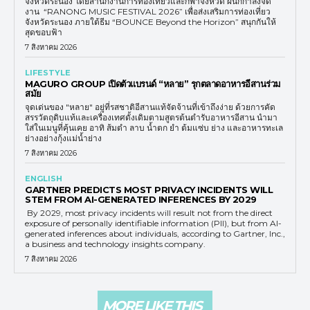
จังหวัดระนอง โดยสำนักงานการท่องเที่ยวและกีฬาจังหวัด ผนึกกำลังจัด
งาน “RANONG MUSIC FESTIVAL 2026” เพื่อส่งเสริมการท่องเที่ยว
จังหวัดระนอง ภายใต้ธีม “BOUNCE Beyond the Horizon” สนุกกันให้
สุดขอบฟ้า
7 สิงหาคม 2026
LIFESTYLE
MAGURO GROUP เปิดตัวแบรนด์ “หลาย” รุกตลาดอาหารอีสานร่วม
สมัย
จุดเด่นของ "หลาย" อยู่ที่รสชาติอีสานแท้จัดจ้านที่เข้าถึงง่าย ด้วยการคัด
สรรวัตถุดิบแท้และเครื่องเทศดั้งเดิมตามสูตรต้นตำรับอาหารอีสาน นำมา
ใส่ในเมนูที่คุ้นเคย อาทิ ส้มตำ ลาบ น้ำตก ยำ ต้มแซ่บ ย่าง และอาหารทะเล
ย่างอย่างกุ้งแม่น้ำย่าง
7 สิงหาคม 2026
ENGLISH
GARTNER PREDICTS MOST PRIVACY INCIDENTS WILL
STEM FROM AI-GENERATED INFERENCES BY 2029
By 2029, most privacy incidents will result not from the direct
exposure of personally identifiable information (PII), but from AI-
generated inferences about individuals, according to Gartner, Inc.,
a business and technology insights company.
7 สิงหาคม 2026
MORE LIKE THIS