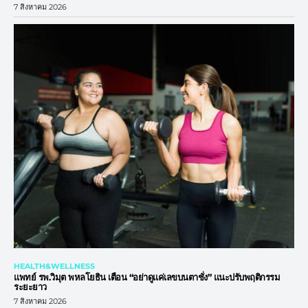
7 สิงหาคม 2026
HEALTH&WELLNESS
แพทย์ รพ.วิมุต พหลโยธิน เตือน “อย่าดูแค่เลขบนตาชั่ง” แนะปรับพฤติกรรม
ระยะยาว
7 สิงหาคม 2026