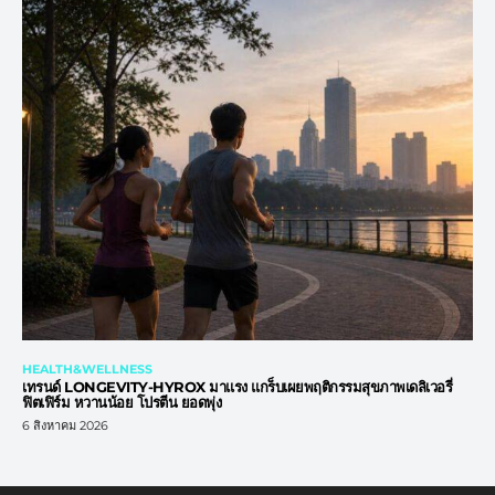
HEALTH&WELLNESS
เทรนด์ LONGEVITY-HYROX มาแรง แกร็บเผยพฤติกรรมสุขภาพเดลิเวอรี่
ฟิตเฟิร์ม หวานน้อย โปรตีน ยอดพุ่ง
6 สิงหาคม 2026