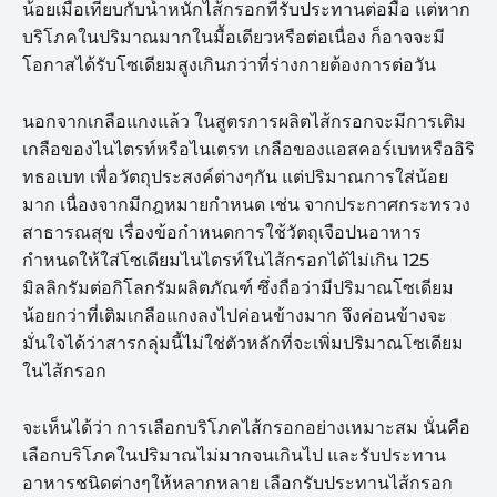
น้อยเมื่อเทียบกับน้ำหนักไส้กรอกที่รับประทานต่อมื้อ แต่หาก
บริโภคในปริมาณมากในมื้อเดียวหรือต่อเนื่อง ก็อาจจะมี
โอกาสได้รับโซเดียมสูงเกินกว่าที่ร่างกายต้องการต่อวัน
นอกจากเกลือแกงแล้ว ในสูตรการผลิตไส้กรอกจะมีการเติม
เกลือของไนไตรท์หรือไนเตรท เกลือของแอสคอร์เบทหรืออิริ
ทธอเบท เพื่อวัตถุประสงค์ต่างๆกัน แต่ปริมาณการใส่น้อย
มาก เนื่องจากมีกฎหมายกำหนด เช่น จากประกาศกระทรวง
สาธารณสุข เรื่องข้อกำหนดการใช้วัตถุเจือปนอาหาร
กำหนดให้ใส่โซเดียมไนไตรท์ในไส้กรอกได้ไม่เกิน 125
มิลลิกรัมต่อกิโลกรัมผลิตภัณฑ์ ซึ่งถือว่ามีปริมาณโซเดียม
น้อยกว่าที่เติมเกลือแกงลงไปค่อนข้างมาก จึงค่อนข้างจะ
มั่นใจได้ว่าสารกลุ่มนี้ไม่ใช่ตัวหลักที่จะเพิ่มปริมาณโซเดียม
ในไส้กรอก
จะเห็นได้ว่า การเลือกบริโภคไส้กรอกอย่างเหมาะสม นั่นคือ
เลือกบริโภคในปริมาณไม่มากจนเกินไป และรับประทาน
อาหารชนิดต่างๆให้หลากหลาย เลือกรับประทานไส้กรอก