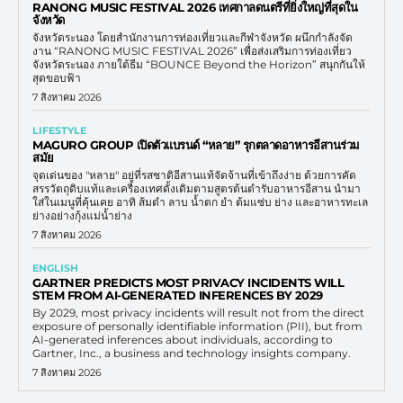
RANONG MUSIC FESTIVAL 2026 เทศกาลดนตรีที่ยิ่งใหญ่ที่สุดใน
จังหวัด
จังหวัดระนอง โดยสำนักงานการท่องเที่ยวและกีฬาจังหวัด ผนึกกำลังจัด
งาน “RANONG MUSIC FESTIVAL 2026” เพื่อส่งเสริมการท่องเที่ยว
จังหวัดระนอง ภายใต้ธีม “BOUNCE Beyond the Horizon” สนุกกันให้
สุดขอบฟ้า
7 สิงหาคม 2026
LIFESTYLE
MAGURO GROUP เปิดตัวแบรนด์ “หลาย” รุกตลาดอาหารอีสานร่วม
สมัย
จุดเด่นของ "หลาย" อยู่ที่รสชาติอีสานแท้จัดจ้านที่เข้าถึงง่าย ด้วยการคัด
สรรวัตถุดิบแท้และเครื่องเทศดั้งเดิมตามสูตรต้นตำรับอาหารอีสาน นำมา
ใส่ในเมนูที่คุ้นเคย อาทิ ส้มตำ ลาบ น้ำตก ยำ ต้มแซ่บ ย่าง และอาหารทะเล
ย่างอย่างกุ้งแม่น้ำย่าง
7 สิงหาคม 2026
ENGLISH
GARTNER PREDICTS MOST PRIVACY INCIDENTS WILL
STEM FROM AI-GENERATED INFERENCES BY 2029
By 2029, most privacy incidents will result not from the direct
exposure of personally identifiable information (PII), but from
AI-generated inferences about individuals, according to
Gartner, Inc., a business and technology insights company.
7 สิงหาคม 2026