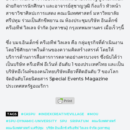
ฝ่ายกิจการนักศึกษา และอาจารย์สุชาญวุฒิ กิ่งแก้ว หัวหน้า
สาขาวิชาศิลปะการแสดง คณะนิเทศศาสตร์ มหาวิทยาลัย
ศรีปทุม ร่วมเป็นสักขีพยาน ณ ห้องประชุมบริษัท อินเด็กซ์
ครีเอทีฟ วิลเลจ จำกัด (มหาชน) กรุงเทพมหานคร เมื่อเร็วๆนี้
ซึ่ง บมจ.อินเด็กซ์ ครีเอทีฟ วิลเลจ คือ กลุ่มธุรกิจที่ดำเนินงาน
โดยใช้ศักยภาพในด้านของความคิดสร้างสรรค์ โดยให้
บริการด้านการสื่อสารการตลาดอย่างครบวงจร ซึ่งนับได้ว่า
เป็นบริษัท ครีเอทีฟ อีเว้นท์ อันดับ 1 ของประเทศไทย และเป็น
บริษัทอีเว้นท์ของคนไทยบริษัทเดียวที่ติดอันดับ 7 ของโลก
จัดอันดับโดยนิตยสาร Special Events Magazine
ประเทศสหรัฐอเมริกา
TAGS
#CASPU
#INDEXCREATIVEVILLAGE
#MOU
#SPU-DYNAMIC-UNIVERSITY
SPU
SRIPATUM
คณะนิเทศศาสตร์
คณะนิเทศศาสตร์ ม.ศรีปทุม
บริษัท อินเด็กซ์ ครีเอทีฟ วิลเลจ จำกัด (มหาชน)