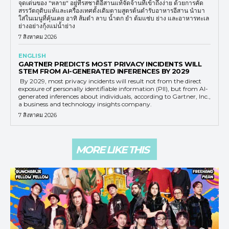
จุดเด่นของ "หลาย" อยู่ที่รสชาติอีสานแท้จัดจ้านที่เข้าถึงง่าย ด้วยการคัด
สรรวัตถุดิบแท้และเครื่องเทศดั้งเดิมตามสูตรต้นตำรับอาหารอีสาน นำมา
ใส่ในเมนูที่คุ้นเคย อาทิ ส้มตำ ลาบ น้ำตก ยำ ต้มแซ่บ ย่าง และอาหารทะเล
ย่างอย่างกุ้งแม่น้ำย่าง
7 สิงหาคม 2026
ENGLISH
GARTNER PREDICTS MOST PRIVACY INCIDENTS WILL
STEM FROM AI-GENERATED INFERENCES BY 2029
By 2029, most privacy incidents will result not from the direct
exposure of personally identifiable information (PII), but from AI-
generated inferences about individuals, according to Gartner, Inc.,
a business and technology insights company.
7 สิงหาคม 2026
MORE LIKE THIS