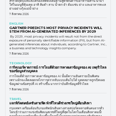
สรรวัตถุดิบแท้และเครื่องเทศดั้งเดิมตามสูตรต้นตำรับอาหารอีสาน นำมา
ใส่ในเมนูที่คุ้นเคย อาทิ ส้มตำ ลาบ น้ำตก ยำ ต้มแซ่บ ย่าง และอาหารทะเล
ย่างอย่างกุ้งแม่น้ำย่าง
7 สิงหาคม 2026
ENGLISH
GARTNER PREDICTS MOST PRIVACY INCIDENTS WILL
STEM FROM AI-GENERATED INFERENCES BY 2029
By 2029, most privacy incidents will result not from the direct
exposure of personally identifiable information (PII), but from AI-
generated inferences about individuals, according to Gartner, Inc.,
a business and technology insights company.
7 สิงหาคม 2026
TECHNOLOGY
การ์ทเนอร์คาดการณ์ การโจมตีด้วยการคาดเดาข้อมูลของ AI เหตุรั่วไหล
ของข้อมูลส่วนบุคคล
การโจมตีด้วยการคาดเดาข้อมูลของ AI นั้นมีความอันตรายเป็นพิเศษ
เพราะมักจะเล็ดลอดกลไกการตรวจจับแบบเดิมไปได้ บุคคลอาจถูกเปิดเผย
ข้อมูลผ่านข้อสรุปที่ AI สร้างขึ้น มากกว่าบันทึกข้อมูลที่รั่วไหล
7 สิงหาคม 2026
TRAVEL
แจกพิกัดสเตย์เคชันสายฟิต พักที่ไหนดีช่วงเรซใหญ่เดือนสิงหา
กรุงเทพฯ เตรียมต้อนรับกองทัพนักเดินทางสายสปอร์ตหลายพันคนจากทั่ว
โลกเข้าร่วมการแข่งขันฟิตเนสเรซที่ใหญ่ทึ่สุดในโลกในเดือนสิงหาคมนี้!
ตอกย้ำความพร้อมที่จะก้าวขึ้นเป็นหนึ่งในจุดหมายปลายทางสำคัญของ