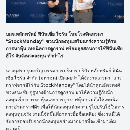
บมจ.หลักทรัพย์ ฟินันเซีย ไซรัส โหมโรงจัดเสวนา
“StockManday” ชวนนักลงทุนเสริมแกร่งความรู้ด้าน
การหาหุ้น เทคนิคการดูกราฟ พร้อมลุยสอนการใช้ฟินันเซีย
ฮีโร่ จับจังหวะลงทุน ทำกำไร
นางนุสรา รุ่นเจริญ กรรมการบริหาร บริษัทหลักทรัพย์ ฟินัน
เซีย ไซรัส จำกัด (มหาชน) เปิดเผยว่า ได้จัดงานเสวนา “แกะ
กราฟจากฮีโร่กับ StockManday” โดยได้นำคุณอัครพงศ์
ขวงธนะชัย กูรูทางด้านการดูกราฟ มาให้ความรู้กับนัก
ลงทุนเรื่องการหาหุ้นและการดูกราฟหุ้น รวมถึงให้เทคนิค
การอ่านกราฟดีๆ เพื่อให้นักลงทุนนำความรู้ไปปรับใช้ในการ
ลงทุนทุนจริง งานนี้จัดขึ้นที่อาคารอื้อจื่อเหลียง ซึ่งงานนี้ได้
รับการตอบรับจากนักลงทุนอย่างมากมายที่จะเข้ามาเติม
ความรู้