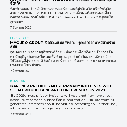
จังหวัด
จังหวัดระนอง โดยสำนักงานการท่องเที่ยวและกีฬาจังหวัด ผนึกกำลังจัด
งาน “RANONG MUSIC FESTIVAL 2026” เพื่อส่งเสริมการท่องเที่ยว
จังหวัดระนอง ภายใต้ธีม “BOUNCE Beyond the Horizon” สนุกกันให้
สุดขอบฟ้า
7 สิงหาคม 2026
LIFESTYLE
MAGURO GROUP เปิดตัวแบรนด์ “หลาย” รุกตลาดอาหารอีสานร่วม
สมัย
จุดเด่นของ "หลาย" อยู่ที่รสชาติอีสานแท้จัดจ้านที่เข้าถึงง่าย ด้วยการคัด
สรรวัตถุดิบแท้และเครื่องเทศดั้งเดิมตามสูตรต้นตำรับอาหารอีสาน นำมา
ใส่ในเมนูที่คุ้นเคย อาทิ ส้มตำ ลาบ น้ำตก ยำ ต้มแซ่บ ย่าง และอาหารทะเล
ย่างอย่างกุ้งแม่น้ำย่าง
7 สิงหาคม 2026
ENGLISH
GARTNER PREDICTS MOST PRIVACY INCIDENTS WILL
STEM FROM AI-GENERATED INFERENCES BY 2029
By 2029, most privacy incidents will result not from the direct
exposure of personally identifiable information (PII), but from AI-
generated inferences about individuals, according to Gartner, Inc.,
a business and technology insights company.
7 สิงหาคม 2026