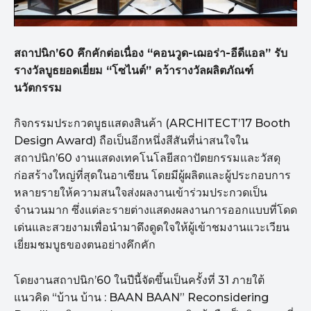
สถาปนิก’60 คึกคักต่อเนื่อง “คอนวูด-เฌอร่า-อีดีแอล” รับ
รางวัลบูธยอดเยี่ยม “โซไนต์” คว้ารางวัลผลิตภัณฑ์
นวัตกรรม
กิจกรรมประกวดบูธแสดงสินค้า (ARCHITECT’17 Booth
Design Award) ถือเป็นอีกหนึ่งสีสันที่น่าสนใจใน
สถาปนิก’60 งานแสดงเทคโนโลยีสถาปัตยกรรมและวัสดุ
ก่อสร้างใหญ่ที่สุดในอาเซียน โดยมีผู้ผลิตและผู้ประกอบการ
หลายรายให้ความสนใจส่งผลงานเข้าร่วมประกวดเป็น
จำนวนมาก ซึ่งแต่ละรายต่างแสดงผลงานการออกแบบที่โดด
เด่นและสวยงามเพื่อนำมาดึงดูดใจให้ผู้เข้าชมงานแวะเวียน
เยี่ยมชมบูธของตนอย่างคึกคัก
โดยงานสถาปนิก’60 ในปีนี้จัดขึ้นเป็นครั้งที่ 31 ภายใต้
แนวคิด “บ้าน บ้าน : BAAN BAAN” Reconsidering