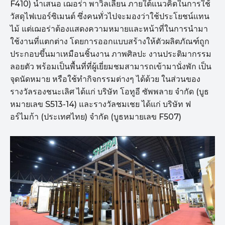
F410) นำเสนอ เฌอร่า พาวิลเลียน ภายใต้แนวคิดในการใช้
วัสดุไฟเบอร์ซิเมนต์ ซึ่งคนทั่วไปจะมองว่าใช้ประโยชน์แทน
ไม้ แต่เฌอร่าต้องแสดงความหมายและหน้าที่ในการนำมา
ใช้งานที่แตกต่าง โดยการออกแบบสร้างให้ตัวผลิตภัณฑ์ถูก
ประกอบขึ้นมาเหมือนชิ้นงาน ภาพศิลปะ งานประติมากรรม
ลอยตัว พร้อมเป็นพื้นที่ที่ผู้เยี่ยมชมสามารถเข้ามานั่งพัก เป็น
จุดนัดหมาย หรือใช้ทำกิจกรรมต่างๆ ได้ด้วย ในส่วนของ
รางวัลรองชนะเลิศ ได้แก่ บริษัท โอทูอี ซัพพลาย จำกัด (บูธ
หมายเลข S513-14) และรางวัลชมเชย ได้แก่ บริษัท ฟ
อร์ไมก้า (ประเทศไทย) จำกัด (บูธหมายเลข F507)