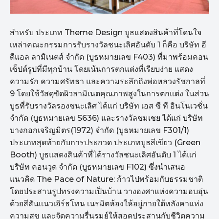
สำหรับ ประเภท Theme Design บูธแสดงสินค้าที่โดนใจ
เหล่าคณะกรรมการรับรางวัลชนะเลิศอันดับ 1 ก็คือ บริษัท อี
ดีแอล ลามิเนตส์ จำกัด (บูธหมายเลข F403) ที่มาพร้อมคอน
เซ็ปต์รูปที่มีทุกบ้าน โดยเน้นการตกแต่งที่เรียบง่าย แสดง
ความรัก ความศรัทธา และความระลึกถึงพ่อหลวงรัชกาลที่
9 โดยใช้วัสดุขัดผิวลามิเนตคุณภาพสูงในการตกแต่ง ในส่วน
บูธที่รับรางวัลรองชนะเลิศ ได้แก่ บริษัท เอส ซี ที อินโนเวชั่น
จำกัด (บูธหมายเลข S636) และรางวัลชมเชย ได้แก่ บริษัท
บางกอกเจริญมิตร(1972) จำกัด (บูธหมายเลข F301/1)
ประเภทสุดท้ายกับการประกวด ประเภทบูธสีเขียว (Green
Booth) บูธแสดงสินค้าที่ได้รางวัลชนะเลิศอันดับ 1 ได้แก่
บริษัท คอนวูด จำกัด (บูธหมายเลข F102) ซึ่งนำเสนอ
แนวคิด The Pace of Nature: ก้าวไปพร้อมกับธรรมชาติ
โดยประสานรูปทรงความเป็นบ้าน วางองศาแห่งความอบอุ่น
ด้วยสีสันแนวเอิร์ธโทน เนรมิตห้องให้อยู่ภายใต้หลังคาแห่ง
ความสุข และจัดความรื่นรมย์ให้สอดประสานกับชีวิตความ