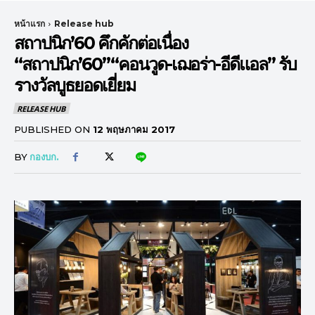
หน้าแรก
Release hub
สถาปนิก’60 คึกคักต่อเนื่อง
“สถาปนิก’60”“คอนวูด-เฌอร่า-อีดีแอล” รับ
รางวัลบูธยอดเยี่ยม
RELEASE HUB
PUBLISHED ON
12 พฤษภาคม 2017
BY
กองบก.