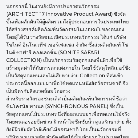
นอกจากนี้ ในงานยังมีการประกวดนวัตกรรม
(ARCHITECT’17 Innovative Product Award) ซึ่งจัด
ขึ้นเพื่อผลักดันให้ผู้ผลิตรวมถึงผู้ประกอบการในประเทศไทย
ได้สร้างสรรค์ผลิตภัณฑ์นวัตกรรมในแบบฉบับของตนเอง
โดยผู้ได้รับ รางวัลชนะเลิศประเภทนวัตกรรม ได้แก่ บริษัท
โซไนต์ อินโนเวทีฟ เซอร์เฟสเซส จำกัด ซึ่งส่งผลิตภัณฑ์ โซ
ไนต์ ซาฟารี คอลเลกชั่น (SONITE SAFARI
COLLECTION) เป็นนวัตกรรมวัสดุตกแต่งพื้นผิวเพื่อใช้
สร้างมูลค่าให้กับการตกแต่งภายใน โดยใช้วัสดุโพลิเมอร์ซึ่ง
เป็นวัสดุทดแทนและไม่เสียหายง่าย Collection ที่ส่งเข้า
ประกวดนี้ออกแบบมาเพื่อใช้ทดแทนหนังสัตว์ธรรมชาติ จึง
เป็นมิตรกับสิ่งแวดล้อมโดยตรง
สำหรับรางวัลรองชนะเลิศ เป็นผลิตภัณฑ์นวัตกรรมที่ชื่อว่า
ซินโครนัส พาเนล (SYNCHRONOUS PANEL) ซึ่งเป็น
วัสดุทดแทนไม้ประเภทหนึ่งที่ออกแบบมาเพื่อทดแทนไม้จริง
โดยทนต่อรอยขีดข่วน ผิวหน้าไม่ซึมซับน้ำ ดูแลรักษาง่าย ทั้ง
ยังมีผิวสัมผัสใกล้เคียงไม้ธรรมชาติ โดยเป็นนวัตกรรมที่
บริษัท พาเนล พลัส จำกัด ผลิตได้เป็นเจ้าแรกในประเทศไทย