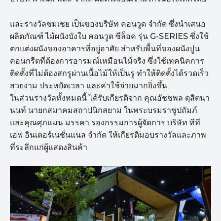
และรางวัลชมเชย เป็นของบริษัท คอนวูด จำกัด ซึ่งนำเสนอ
ผลิตภัณฑ์ ไม้ผนังบังใบ คอนวูด ซีล็อค รุ่น G-SERIES ซึ่งใช้
ตกแต่งผนังของอาคารที่อยู่อาศัย สำหรับพื้นที่ของผนังปูน
คอนกรีตที่ต้องการอารมณ์เหมือนไม้จริง ซึ่งใช้เทคนิคการ
ติดตั้งที่ไม่ต้องสกรูผ่านเนื้อไม้ให้เป็นรู ทำให้ติดตั้งได้รวดเร็ว
สวยงาม ประหยัดเวลา และค่าใช้จ่ายมากยิ่งขึ้น
ในส่วนรางวัลทั้งหมดนี้ ได้รับเกียรติจาก คุณอัชชพล ดุสิตนา
นนท์ นายกสมาคมสถาปนิกสยาม ในพระบรมราชูปถัมภ์
และคุณศุภแมน มรรคา รองกรรมการผู้จัดการ บริษัท ทีที
เอฟ อินเตอร์เนชั่นแนล จำกัด ให้เกียรติมอบรางวัลและภาพ
ที่ระลึกแก่ผู้แสดงสินค้า