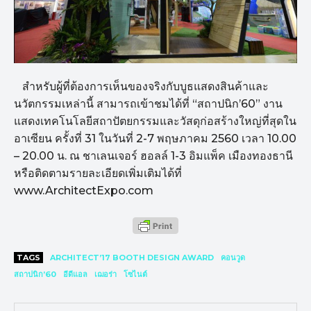
สำหรับผู้ที่ต้องการเห็นของจริงกับบูธแสดงสินค้าและ
นวัตกรรมเหล่านี้ สามารถเข้าชมได้ที่ “สถาปนิก’60” งาน
แสดงเทคโนโลยีสถาปัตยกรรมและวัสดุก่อสร้างใหญ่ที่สุดใน
อาเซียน ครั้งที่ 31 ในวันที่ 2-7 พฤษภาคม 2560 เวลา 10.00
– 20.00 น. ณ ชาเลนเจอร์ ฮอลล์ 1-3 อิมแพ็ค เมืองทองธานี
หรือติดตามรายละเอียดเพิ่มเติมได้ที่
www.ArchitectExpo.com
TAGS
ARCHITECT’17 BOOTH DESIGN AWARD
คอนวูด
สถาปนิก’60
อีดีแอล
เฌอร่า
โซไนต์