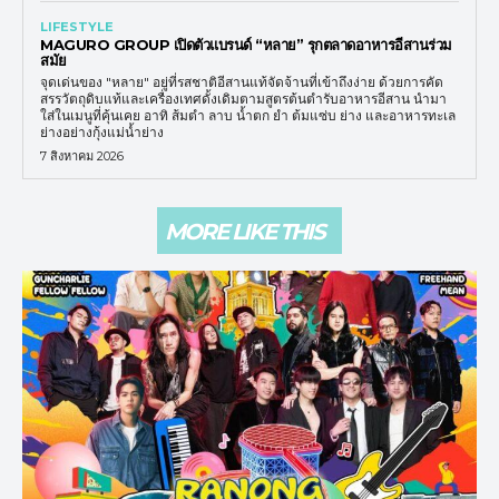
LIFESTYLE
MAGURO GROUP เปิดตัวแบรนด์ “หลาย” รุกตลาดอาหารอีสานร่วม
สมัย
จุดเด่นของ "หลาย" อยู่ที่รสชาติอีสานแท้จัดจ้านที่เข้าถึงง่าย ด้วยการคัด
สรรวัตถุดิบแท้และเครื่องเทศดั้งเดิมตามสูตรต้นตำรับอาหารอีสาน นำมา
ใส่ในเมนูที่คุ้นเคย อาทิ ส้มตำ ลาบ น้ำตก ยำ ต้มแซ่บ ย่าง และอาหารทะเล
ย่างอย่างกุ้งแม่น้ำย่าง
7 สิงหาคม 2026
MORE LIKE THIS