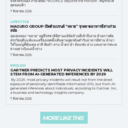
จังหวัดระนอง ภายใต้ธีม “BOUNCE Beyond the Horizon” สนุกกันให้
สุดขอบฟ้า
7 สิงหาคม 2026
LIFESTYLE
MAGURO GROUP เปิดตัวแบรนด์ “หลาย” รุกตลาดอาหารอีสานร่วม
สมัย
จุดเด่นของ "หลาย" อยู่ที่รสชาติอีสานแท้จัดจ้านที่เข้าถึงง่าย ด้วยการคัด
สรรวัตถุดิบแท้และเครื่องเทศดั้งเดิมตามสูตรต้นตำรับอาหารอีสาน นำมา
ใส่ในเมนูที่คุ้นเคย อาทิ ส้มตำ ลาบ น้ำตก ยำ ต้มแซ่บ ย่าง และอาหารทะเล
ย่างอย่างกุ้งแม่น้ำย่าง
7 สิงหาคม 2026
ENGLISH
GARTNER PREDICTS MOST PRIVACY INCIDENTS WILL
STEM FROM AI-GENERATED INFERENCES BY 2029
By 2029, most privacy incidents will result not from the direct
exposure of personally identifiable information (PII), but from AI-
generated inferences about individuals, according to Gartner, Inc.,
a business and technology insights company.
7 สิงหาคม 2026
MORE LIKE THIS