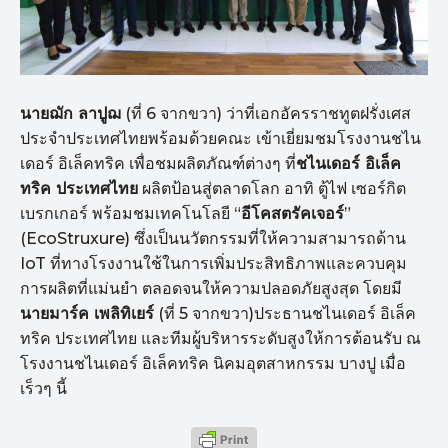
นายฌัก ลาปูฌ
(ที่ 6 จากขวา) ว่าที่เอกอัครราชทูตฝรั่งเศส
ประจำประเทศไทยพร้อมด้วยคณะ เข้าเยี่ยมชมโรงงานชไน
เดอร์ อิเล็คทริค เพื่อชมผลิตภัณฑ์ต่างๆ ที่
ชไนเดอร์ อิเล็ค
ทริค ประเทศไทย
ผลิตป้อนสู่ตลาดโลก อาทิ ตู้ไฟ เซอร์กิต
เบรกเกอร์ พร้อมชมเทคโนโลยี “
อีโคสตรัคเจอร์
”
(EcoStruxure) ซึ่งเป็นนวัตกรรมที่ให้ความสามารถด้าน
IoT ที่ทางโรงงานใช้ในการเพิ่มประสิทธิภาพและควบคุม
การผลิตที่แม่นยำ ตลอดจนให้ความปลอดภัยสูงสุด โดยมี
นายมาร์ค เพลิทิเยร์
(ที่ 5 จากขวา)ประธานชไนเดอร์ อิเล็ค
ทริค ประเทศไทย และทีมผู้บริหารระดับสูงให้การต้อนรับ ณ
โรงงานชไนเดอร์ อิเล็คทริค นิคมอุตสาหกรรม บางปู เมื่อ
เร็วๆ นี้