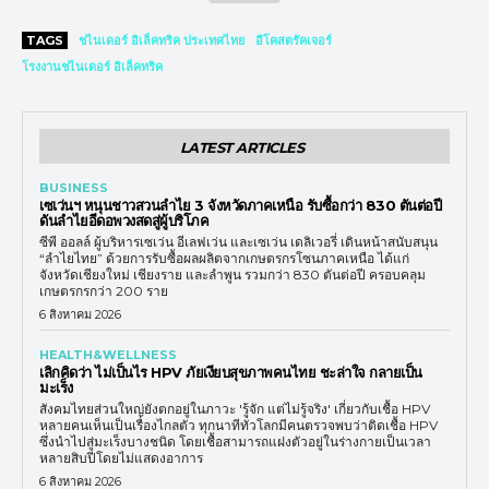
TAGS
ชไนเดอร์ อิเล็คทริค ประเทศไทย
อีโคสตรัคเจอร์
โรงงานชไนเดอร์ อิเล็คทริค
LATEST ARTICLES
BUSINESS
เซเว่นฯ หนุนชาวสวนลำไย 3 จังหวัดภาคเหนือ รับซื้อกว่า 830 ตันต่อปี
ดันลำไยอีดอพวงสดสู่ผู้บริโภค
ซีพี ออลล์ ผู้บริหารเซเว่น อีเลฟเว่น และเซเว่น เดลิเวอรี่ เดินหน้าสนับสนุน
“ลำไยไทย” ด้วยการรับซื้อผลผลิตจากเกษตรกรโซนภาคเหนือ ได้แก่
จังหวัดเชียงใหม่ เชียงราย และลำพูน รวมกว่า 830 ตันต่อปี ครอบคลุม
เกษตรกรกว่า 200 ราย
6 สิงหาคม 2026
HEALTH&WELLNESS
เลิกคิดว่า ไม่เป็นไร HPV ภัยเงียบสุขภาพคนไทย ชะล่าใจ กลายเป็น
มะเร็ง
สังคมไทยส่วนใหญ่ยังตกอยู่ในภาวะ 'รู้จัก แต่ไม่รู้จริง' เกี่ยวกับเชื้อ HPV
หลายคนเห็นเป็นเรื่องไกลตัว ทุกนาทีทั่วโลกมีคนตรวจพบว่าติดเชื้อ HPV
ซึ่งนำไปสู่มะเร็งบางชนิด โดยเชื้อสามารถแฝงตัวอยู่ในร่างกายเป็นเวลา
หลายสิบปีโดยไม่แสดงอาการ
6 สิงหาคม 2026