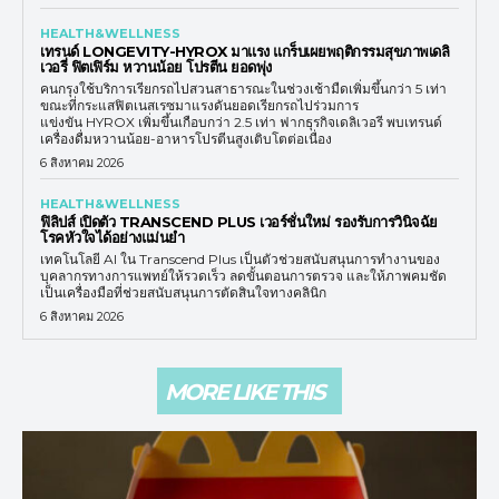
HEALTH&WELLNESS
เทรนด์ LONGEVITY-HYROX มาแรง แกร็บเผยพฤติกรรมสุขภาพเดลิ
เวอรี่ ฟิตเฟิร์ม หวานน้อย โปรตีน ยอดพุ่ง
คนกรุงใช้บริการเรียกรถไปสวนสาธารณะในช่วงเช้ามืดเพิ่มขึ้นกว่า 5 เท่า
ขณะที่กระแสฟิตเนสเรซมาแรงดันยอดเรียกรถไปร่วมการ
แข่งขัน HYROX เพิ่มขึ้นเกือบกว่า 2.5 เท่า ฟากธุรกิจเดลิเวอรี พบเทรนด์
เครื่องดื่มหวานน้อย-อาหารโปรตีนสูงเติบโตต่อเนื่อง
6 สิงหาคม 2026
HEALTH&WELLNESS
ฟิลิปส์ เปิดตัว TRANSCEND PLUS เวอร์ชั่นใหม่ รองรับการวินิจฉัย
โรคหัวใจได้อย่างแม่นยำ
เทคโนโลยี AI ใน Transcend Plus เป็นตัวช่วยสนับสนุนการทำงานของ
บุคลากรทางการแพทย์ให้รวดเร็ว ลดขั้นตอนการตรวจ และให้ภาพคมชัด
เป็นเครื่องมือที่ช่วยสนับสนุนการตัดสินใจทางคลินิก
6 สิงหาคม 2026
MORE LIKE THIS