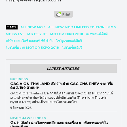
TAGS
ALL NEW MG 3
ALL NEW MG 3 LIMITED EDITION
MG 5
MG GS 1.5T
MG GS 2.0T
MOTOR EXPO 2018
จองรถยนต์เอ็มจี
บริษัท เอสเอไอซี มอเตอร์-ซีพี จำกัด
โชว์รูมรถยนต์เอ็มจี
โปรโมชั่น งาน MOTOR EXPO 2018
โปรโมชั่นเอ็มจี
LATEST ARTICLES
BUSINESS
GAC AION THAILAND เปิดจำหน่าย GAC GN8 PHEV ราคาเริ่ม
ต้น 2.199 ล้านบาท
GAC AION Thailand ประกาศเปิดจำหน่าย GAC GN8 PHEV รถยนต์
อเนกประสงค์ระดับพรีเมียมแบบปลั๊กอินไฮบริด (Premium Plug-in
Hybrid MPV) อย่างเป็นทางการในประเทศไทย
9 สิงหาคม 2026
HEALTH&WELLNESS
หัวเว่ย เปิดตัว 4 นวัตกรรมเปลี่ยนเกมเร่งเครื่อง AI เพื่อการแพทย์ใน
ประเทศไทย