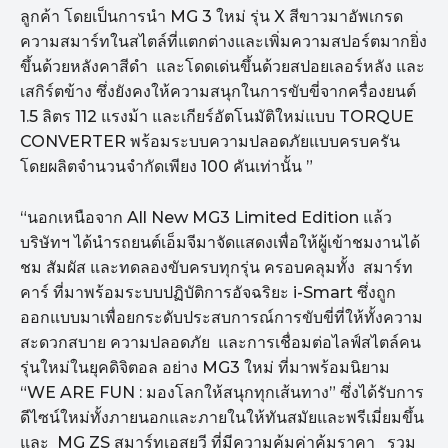
ลูกค้า โดยเป็นการนำ MG 3 ใหม่ รุ่น X สีขาวมาอัพเกรด
ความสมาร์ทในสไตล์ที่แตกต่างและเพิ่มความสปอร์ตมากยิ่ง
ขึ้นด้วยหลังคาสีดำ และโดดเด่นขึ้นด้วยสปอยเลอร์หลัง และ
เสกิร์ตข้าง ซึ่งยังคงให้ความสนุกในการขับขี่จากครื่องยนต์
1.5 ลิตร 112 แรงม้า และเกียร์อัตโนมัติใหม่แบบ TORQUE
CONVERTER พร้อมระบบความปลอดภัยแบบครบครัน
โดยผลิตจำนวนจำกัดเพียง 100 คันเท่านั้น ”
“นอกเหนือจาก All New MG3 Limited Edition แล้ว
บริษัทฯ ได้นำรถยนต์เอ็มจีมาจัดแสดงเพื่อให้ผู้เข้าชมงานได้
ชม สัมผัส และทดลองขับครบทุกรุ่น ครอบคลุมทั้ง สมาร์ท
คาร์ ที่มาพร้อมระบบปฏิบัติการอัจฉริยะ i-Smart ซึ่งถูก
ออกแบบมาเพื่อยกระดับประสบการณ์การขับขี่ที่ให้ทั้งความ
สะดวกสบาย ความปลอดภัย และการเชื่อมต่อไลฟ์สไตล์คน
รุ่นใหม่ในยุคดิจิตอล อย่าง MG3 ใหม่ ที่มาพร้อมนิยาม
“WE ARE FUN : มองโลกให้สนุกทุกเส้นทาง” ซึ่งได้รับการ
ดีไซน์ใหม่ทั้งภายนอกและภายในให้ทันสมัยและพรีเมี่ยมขึ้น
และ MG ZS สมาร์ทเอสยูวี ที่มีความคุ้มค่าคุ้มราคา รวม