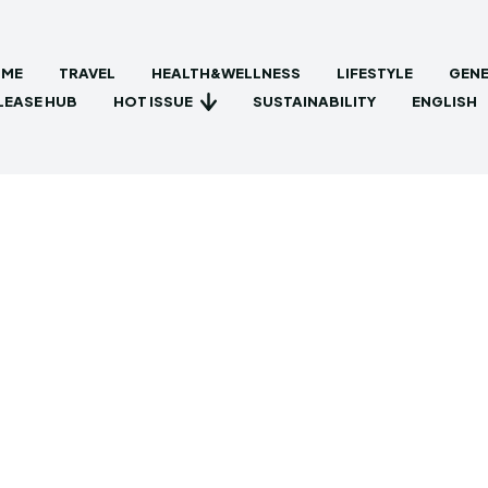
ME
TRAVEL
HEALTH&WELLNESS
LIFESTYLE
GENE
HOT ISSUE
LEASE HUB
SUSTAINABILITY
ENGLISH