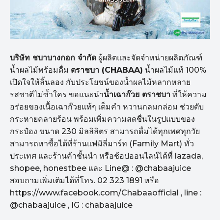
บริษัท ชบาบางกอก จำกัด
ผู้ผลิตและจัดจำหน่ายผลิตภัณฑ์
น้ำผลไม้พร้อมดื่ม
ตราชบา (
CHABAA)
น้ำผลไม้แท้ 100%
เปิดใจให้ลิ้นลอง กับประโยชน์ของน้ำผลไม้หลากหลาย
รสชาติไม่ซ้ำใคร ขอแนะนำ
น้ำเฉาก๊วย ตราชบา
ที่ให้ความ
อร่อยของเนื้อเฉาก๊วยแท้ๆ เต็มคำ หวานกลมกล่อม ช่วยดับ
กระหายคลายร้อน พร้อมเพิ่มความสดชื่นในรูปแบบของ
กระป๋อง ขนาด 230 มิลลิลิตร สามารถดื่มได้ทุกเพศทุกวัย
สามารถหาซื้อได้ที่ร้านแฟมิลี่มาร์ท (Family Mart) ทั่ว
ประเทศ และร้านค้าชั้นนำ หรือช้อปออนไลน์ได้ที่ lazada,
shopee, honestbee และ Line@ : @chabaajuice
สอบถามเพิ่มเติมได้ที่โทร. 02 323 1891 หรือ
https://www.facebook.com/Chabaaofficia­l , line :
@chabaajuice , IG : chabaajuice