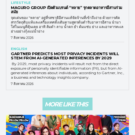
LIFESTYLE
MAGURO GROUP เปิดตัวแบรนด์ “หลาย” รุกตลาดอาหารอีสานร่วม
สมัย
จุดเด่นของ "หลาย" อยู่ที่รสชาติอีสานแท้จัดจ้านที่เข้าถึงง่าย ด้วยการคัด
สรรวัตถุดิบแท้และเครื่องเทศดั้งเดิมตามสูตรต้นตำรับอาหารอีสาน นำมา
ใส่ในเมนูที่คุ้นเคย อาทิ ส้มตำ ลาบ น้ำตก ยำ ต้มแซ่บ ย่าง และอาหารทะเล
ย่างอย่างกุ้งแม่น้ำย่าง
7 สิงหาคม 2026
ENGLISH
GARTNER PREDICTS MOST PRIVACY INCIDENTS WILL
STEM FROM AI-GENERATED INFERENCES BY 2029
By 2029, most privacy incidents will result not from the direct
exposure of personally identifiable information (PII), but from AI-
generated inferences about individuals, according to Gartner, Inc.,
a business and technology insights company.
7 สิงหาคม 2026
MORE LIKE THIS