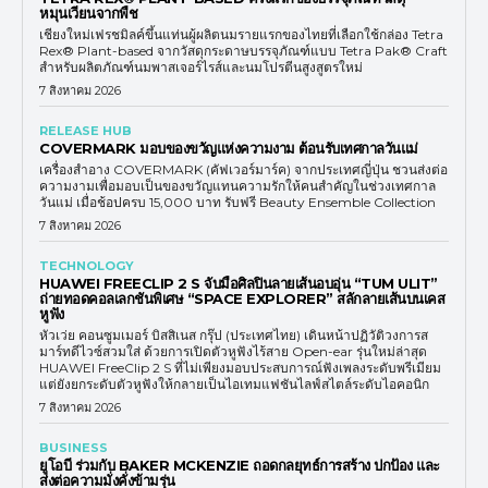
หมุนเวียนจากพืช
เชียงใหม่เฟรชมิลค์ขึ้นแท่นผู้ผลิตนมรายแรกของไทยที่เลือกใช้กล่อง Tetra
Rex® Plant-based จากวัสดุกระดาษบรรจุภัณฑ์แบบ Tetra Pak® Craft
สำหรับผลิตภัณฑ์นมพาสเจอร์ไรส์และนมโปรตีนสูงสูตรใหม่
7 สิงหาคม 2026
RELEASE HUB
COVERMARK มอบของขวัญแห่งความงาม ต้อนรับเทศกาลวันแม่
เครื่องสำอาง COVERMARK (คัฟเวอร์มาร์ค) จากประเทศญี่ปุ่น ชวนส่งต่อ
ความงามเพื่อมอบเป็นของขวัญแทนความรักให้คนสำคัญในช่วงเทศกาล
วันแม่ เมื่อช้อปครบ 15,000 บาท รับฟรี Beauty Ensemble Collection
7 สิงหาคม 2026
TECHNOLOGY
HUAWEI FREECLIP 2 S จับมือศิลปินลายเส้นอบอุ่น “TUM ULIT”
ถ่ายทอดคอลเลกชันพิเศษ “SPACE EXPLORER” สลักลายเส้นบนเคส
หูฟัง
หัวเว่ย คอนซูมเมอร์ บิสสิเนส กรุ๊ป (ประเทศไทย) เดินหน้าปฏิวัติวงการส
มาร์ทดีไวซ์สวมใส่ ด้วยการเปิดตัวหูฟังไร้สาย Open-ear รุ่นใหม่ล่าสุด
HUAWEI FreeClip 2 S ที่ไม่เพียงมอบประสบการณ์ฟังเพลงระดับพรีเมียม
แต่ยังยกระดับตัวหูฟังให้กลายเป็นไอเทมแฟชันไลฟ์สไตล์ระดับไอคอนิก
7 สิงหาคม 2026
BUSINESS
ยูโอบี ร่วมกับ BAKER MCKENZIE ถอดกลยุทธ์การสร้าง ปกป้อง และ
ส่งต่อความมั่งคั่งข้ามรุ่น