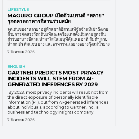
LIFESTYLE
MAGURO GROUP เปิดตัวแบรนด์ “หลาย”
รุกตลาดอาหารอีสานร่วมสมัย
จุดเด่นของ "หลาย" อยู่ที่รสชาติอีสานแท้จัดจ้านที่เข้าถึงง่าย
ด้วยการคัดสรรวัตถุดิบแท้และเครื่องเทศดั้งเดิมตามสูตรต้น
ตำรับอาหารอีสาน นำมาใส่ในเมนูที่คุ้นเคย อาทิ ส้มตำ ลาบ
น้ำตก ยำ ต้มแซ่บ ย่าง และอาหารทะเลย่างอย่างกุ้งแม่น้ำย่าง
7 สิงหาคม 2026
ENGLISH
GARTNER PREDICTS MOST PRIVACY
INCIDENTS WILL STEM FROM AI-
GENERATED INFERENCES BY 2029
By 2029, most privacy incidents will result not from
the direct exposure of personally identifiable
information (PII), but from AI-generated inferences
about individuals, according to Gartner, Inc., a
business and technology insights company.
7 สิงหาคม 2026