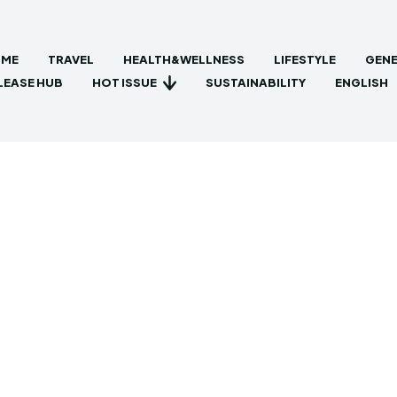
ME
TRAVEL
HEALTH&WELLNESS
LIFESTYLE
GENE
HOT ISSUE
LEASE HUB
SUSTAINABILITY
ENGLISH