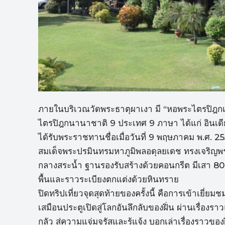
ภายในบริเวณวัดพระธาตุผาเงา มี “หอพระไตรปิฎกเฉ
ไตรปิฎกนานาชาติ 9 ประเทศ 9 ภาษา ได้แก่ อินเดีย 
ได้รับพระราชทานชื่อเมื่อวันที่ 9 พฤษภาคม พ.ศ. 
สมเด็จพระปรมินทรมหาภูมิพลอดุลยเดช ทรงเจริญ
กลางสระน้ำ ฐานรองรับสร้างด้วยคอนกรีต มีเสา 80 
พื้นและราวระเบียงตกแต่งด้วยหินทราย
ปิดทริปเที่ยวจุดสุดท้ายของครั้งนี้ คือการเข้าเยี่
เสมือนประตูเปิดสู่โลกอันลึกลับของฝิ่น ผ่านเรื่อ
กลัว สู่ความแจ่มจรัสและรู้แจ้ง บอกเล่าเรื่องราวขอ