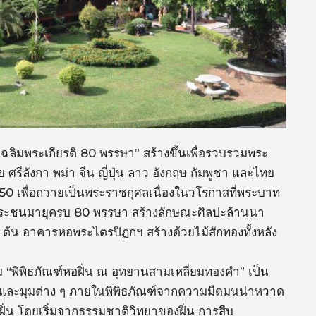
ลิมพระเกียรติ 80 พรรษา” สร้างขึ้นเพื่อรวบรวมพระ
ศรีลังกา พม่า จีน ญี่ปุ่น ลาว อังกฤษ กัมพูชา และไทย
2550 เพื่อถวายเป็นพระราชกุศลเนื่องในวโรกาสที่พระบาท
พระชนมายุครบ 80 พรรษา สร้างลักษณะศิลปะล้านนา
ต้น อาคารหอพระไตรปิฏกฯ สร้างด้วยไม้สักทองทั้งหลัง
ยมชม “พิพิธภัณฑ์หอฝิ่น ณ อุทยานสามเหลี่ยมทองคำ” เป็น
งราวและมุมต่าง ๆ ภายในพิพิธภัณฑ์จากความมืดมนน่าหวาด
งฝิ่น โดยเริ่มจากธรรมชาติวิทยาของฝิ่น การสืบ