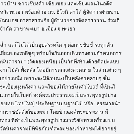
ิถีชาวบ้าน ชาวเชียงคำ เชียงของ และเชียงแสนในอดีต
งหวัดพะเยา พร้อมด้วย มร. ฮิโรกิ คาโต้ ผู้จัดการฝ่ายขาย
คุณพัฒนเดช อาสาสรรพกิจ ผู้อำนวยการจัดคาราวาน ร่วมตี
ำกัด สาขาพะเยา อ.เมือง จ.พะเยา
ต่ก็ไม่ได้เป็นอุปสรรคใด ๆ ต่อการขับขี่ รถทุกคัน
ดเยี่ยมของรถอีซูซุ พร้อมใจกันออกเดินทางตามกำหนดการ
ัดนันตาราม” (วัดจองเหนือ) เป็นวัดที่สร้างด้วยศิลปะแบบ
้างจากไม้สักทั้งหลัง โดยมีการตกแต่งลวดลาย ในส่วนต่าง ๆ
อย่างหนึ่ง เพราะจะมีลักษณะเป็นหลังคาหลายๆ ชั้น
ะเบื้องมุงหลังคา และสีของไม้ภายในตัวโบสถ์ ที่เป็นสี
ิ่งขึ้น ภายในโบสถ์ องค์พระประธานจะเป็นพระพุทธรูปปาง
รื่องแบบไทยใหญ่ ประดิษฐานบนฐานไม้ หรือ “ธรรมาสน์”
กราชบัลลังก์ของพม่า โดยข้างองค์พระประธาน มี
อง ที่ต่างเป็นพระพุทธรูปปางมารวิชัยทรงเครื่องแบบ
ัดนันตารามมีพิพิธภัณฑ์สะสมของเก่าหาชมได้ยากอยู่