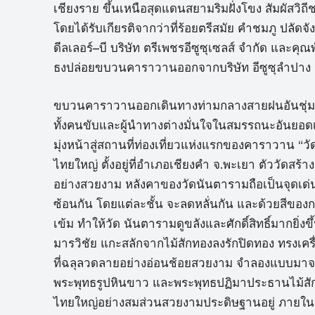
เชียงราย ขึ้นเหนือสุดแดนสยามริมฝั่งโขง สัมผัสว
โดยได้รับเกียรติจากว่าที่ร้อยตรีสมัย คำชมภู ปลัดจั
ดีลเลอร์–บี บริษัท ตรีเพชรอีซูซุเซลส์ จำกัด และ
ธงปล่อยขบวนคาราวานออกจากบริษัท อีซูซุลำปาง จ
ขบวนคาราวานออกเดินทางท่ามกลางสายฝนอันชุ่มฉ่ำ แ
ทั้งคนขับและผู้นำทางต่างมั่นใจในสมรรถนะอันยอ
มุ่งหน้าสู่สถานที่ท่องเที่ยวแห่งแรกของคาราวาน “ว
ไทยใหญ่ ตั้งอยู่ที่อำเภอเชียงคำ จ.พะเยา ตัววัดสร
อย่างสวยงาม หลังคาของวัดนันตารามถือเป็นจุดเด่น
ซ้อนกัน โดยแต่ละชั้น จะลดหลั่นกัน และด้วยสีของกร
เข้ม ทำให้วัด นันตารามดูขลังและศักดิ์สิทธิ์มากย
มารวิชัย แกะสลักจากไม้สักทองลงรักปิดทอง ทรงเค
ที่ฉลุลวดลายอย่างอ่อนช้อยสวยงาม จำลองแบบมาจา
พระพุทธรูปหินขาว และพระพุทธปฏิมาประธานไม้สักท
ไทยใหญ่อย่างสมส่วนสวยงามประดิษฐานอยู่ ภายในว