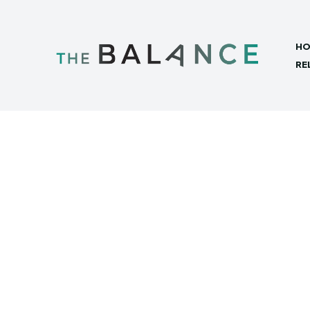
HO
RE