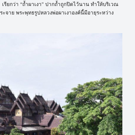
ำ เรียกว่า “ถ้ำผาเงา” ปากถ้ำถูกปิดไว้นาน ทำให้บริเวณ
ระจาย พระพุทธรูปหลวงพ่อผาเงาองค์นี้มีอายุระหว่าง