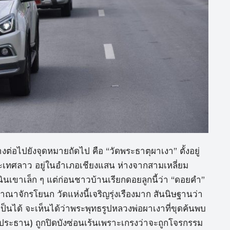
ต่อไปยังจุดหมายถัดไป คือ “วัดพระธาตุผาเงา” ตั้งอยู่
ะเทศลาว อยู่ในอำเภอเชียงแสน ห่างจากสามเหลี่ยม
นินเขาเล็ก ๆ แต่ก่อนชาวบ้านเรียกดอยลูกนี้ว่า “ดอยคำ”
ณาจักรโยนก วัดแห่งนี้เจริญรุ่งเรืองมาก สันนิษฐานว่า
เป็นได้ จะเห็นได้ว่าพระพุทธรูปหลวงพ่อผาเงาที่ขุดค้นพบ
พระประธาน) ถูกปิดบังซ่อนเร้นเพราะเกรงว่าจะถูกโจรกรรม