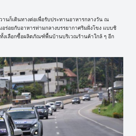
าวานก็เดินทางต่อเพื่อรับประทานอาหารกลางวัน ณ
อิ่มอร่อยกับอาหารท่ามกลางบรรยากาศริมฝั่งโขง แบบชิ
งเลือกซื้อผลิตภัณฑ์พื้นบ้านบริเวณร้านค้าใกล้ ๆ อีก