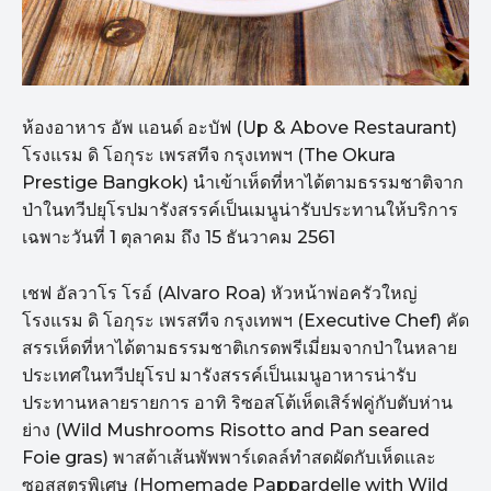
ห้องอาหาร อัพ แอนด์ อะบัฟ (Up & Above Restaurant)
โรงแรม ดิ โอกุระ เพรสทีจ กรุงเทพฯ (The Okura
Prestige Bangkok) นำเข้าเห็ดที่หาได้ตามธรรมชาติจาก
ป่าในทวีปยุโรปมารังสรรค์เป็นเมนูน่ารับประทานให้บริการ
เฉพาะวันที่ 1 ตุลาคม ถึง 15 ธันวาคม 2561
เชฟ อัลวาโร โรอ์ (Alvaro Roa) หัวหน้าพ่อครัวใหญ่
โรงแรม ดิ โอกุระ เพรสทีจ กรุงเทพฯ (Executive Chef) คัด
สรรเห็ดที่หาได้ตามธรรมชาติเกรดพรีเมี่ยมจากป่าในหลาย
ประเทศในทวีปยุโรป มารังสรรค์เป็นเมนูอาหารน่ารับ
ประทานหลายรายการ อาทิ ริซอสโต้เห็ดเสิร์ฟคู่กับตับห่าน
ย่าง (Wild Mushrooms Risotto and Pan seared
Foie gras) พาสต้าเส้นพัพพาร์เดลล์ทำสดผัดกับเห็ดและ
ซอสสูตรพิเศษ (Homemade Pappardelle with Wild