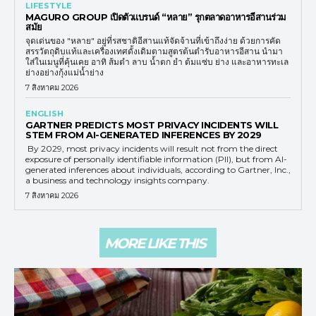
LIFESTYLE
MAGURO GROUP เปิดตัวแบรนด์ “หลาย” รุกตลาดอาหารอีสานร่วม
สมัย
จุดเด่นของ "หลาย" อยู่ที่รสชาติอีสานแท้จัดจ้านที่เข้าถึงง่าย ด้วยการคัด
สรรวัตถุดิบแท้และเครื่องเทศดั้งเดิมตามสูตรต้นตำรับอาหารอีสาน นำมา
ใส่ในเมนูที่คุ้นเคย อาทิ ส้มตำ ลาบ น้ำตก ยำ ต้มแซ่บ ย่าง และอาหารทะเล
ย่างอย่างกุ้งแม่น้ำย่าง
7 สิงหาคม 2026
ENGLISH
GARTNER PREDICTS MOST PRIVACY INCIDENTS WILL
STEM FROM AI-GENERATED INFERENCES BY 2029
By 2029, most privacy incidents will result not from the direct
exposure of personally identifiable information (PII), but from AI-
generated inferences about individuals, according to Gartner, Inc.,
a business and technology insights company.
7 สิงหาคม 2026
MORE LIKE THIS