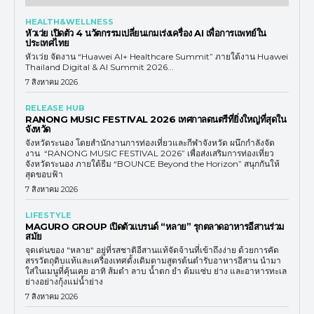
HEALTH&WELLNESS
หัวเว่ย เปิดตัว 4 นวัตกรรมเปลี่ยนเกมเร่งเครื่อง AI เพื่อการแพทย์ใน
ประเทศไทย
หัวเว่ย จัดงาน “Huawei AI+ Healthcare Summit” ภายใต้งาน Huawei
Thailand Digital & AI Summit 2026...
7 สิงหาคม 2026
RELEASE HUB
RANONG MUSIC FESTIVAL 2026 เทศกาลดนตรีที่ยิ่งใหญ่ที่สุดใน
จังหวัด
จังหวัดระนอง โดยสำนักงานการท่องเที่ยวและกีฬาจังหวัด ผนึกกำลังจัด
งาน “RANONG MUSIC FESTIVAL 2026” เพื่อส่งเสริมการท่องเที่ยว
จังหวัดระนอง ภายใต้ธีม “BOUNCE Beyond the Horizon” สนุกกันให้
สุดขอบฟ้า
7 สิงหาคม 2026
LIFESTYLE
MAGURO GROUP เปิดตัวแบรนด์ “หลาย” รุกตลาดอาหารอีสานร่วม
สมัย
จุดเด่นของ "หลาย" อยู่ที่รสชาติอีสานแท้จัดจ้านที่เข้าถึงง่าย ด้วยการคัด
สรรวัตถุดิบแท้และเครื่องเทศดั้งเดิมตามสูตรต้นตำรับอาหารอีสาน นำมา
ใส่ในเมนูที่คุ้นเคย อาทิ ส้มตำ ลาบ น้ำตก ยำ ต้มแซ่บ ย่าง และอาหารทะเล
ย่างอย่างกุ้งแม่น้ำย่าง
7 สิงหาคม 2026