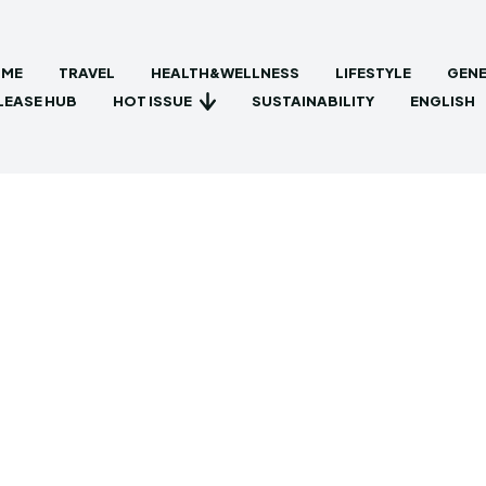
ME
TRAVEL
HEALTH&WELLNESS
LIFESTYLE
GENE
HOT ISSUE
LEASE HUB
SUSTAINABILITY
ENGLISH