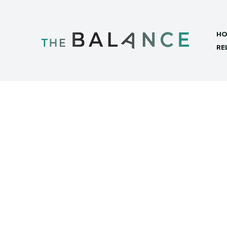
HO
RE