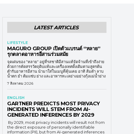
LATEST ARTICLES
LIFESTYLE
MAGURO GROUP เปิดตัวแบรนด์ “หลาย”
รุกตลาดอาหารอีสานร่วมสมัย
จุดเด่นของ "หลาย" อยู่ที่รสชาติอีสานแท้จัดจ้านที่เข้าถึงง่าย
ด้วยการคัดสรรวัตถุดิบแท้และเครื่องเทศดั้งเดิมตามสูตรต้น
ตำรับอาหารอีสาน นำมาใส่ในเมนูที่คุ้นเคย อาทิ ส้มตำ ลาบ
น้ำตก ยำ ต้มแซ่บ ย่าง และอาหารทะเลย่างอย่างกุ้งแม่น้ำย่าง
7 สิงหาคม 2026
ENGLISH
GARTNER PREDICTS MOST PRIVACY
INCIDENTS WILL STEM FROM AI-
GENERATED INFERENCES BY 2029
By 2029, most privacy incidents will result not from
the direct exposure of personally identifiable
information (PII), but from AI-generated inferences