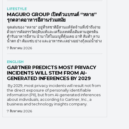
LIFESTYLE
MAGURO GROUP เปิดตัวแบรนด์ “หลาย”
รุกตลาดอาหารอีสานร่วมสมัย
จุดเด่นของ "หลาย" อยู่ที่รสชาติอีสานแท้จัดจ้านที่เข้าถึงง่าย
ด้วยการคัดสรรวัตถุดิบแท้และเครื่องเทศดั้งเดิมตามสูตรต้น
ตำรับอาหารอีสาน นำมาใส่ในเมนูที่คุ้นเคย อาทิ ส้มตำ ลาบ
น้ำตก ยำ ต้มแซ่บ ย่าง และอาหารทะเลย่างอย่างกุ้งแม่น้ำย่าง
7 สิงหาคม 2026
ENGLISH
GARTNER PREDICTS MOST PRIVACY
INCIDENTS WILL STEM FROM AI-
GENERATED INFERENCES BY 2029
By 2029, most privacy incidents will result not from
the direct exposure of personally identifiable
information (PII), but from AI-generated inferences
about individuals, according to Gartner, Inc., a
business and technology insights company.
7 สิงหาคม 2026