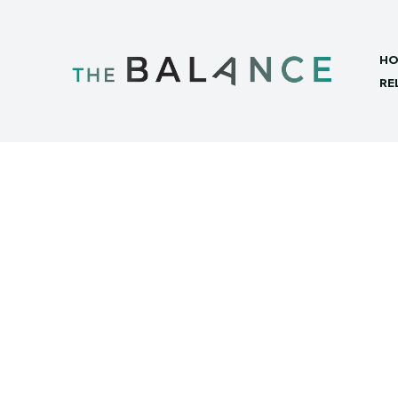
HO
RE