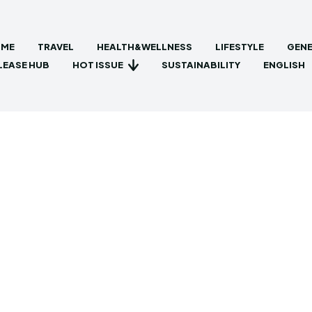
ME
TRAVEL
HEALTH&WELLNESS
LIFESTYLE
GENE
HOT ISSUE
LEASE HUB
SUSTAINABILITY
ENGLISH