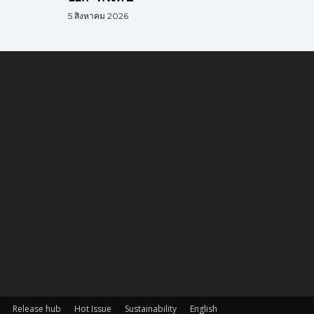
5 สิงหาคม 2026
Release hub
Hot Issue
Sustainability
English