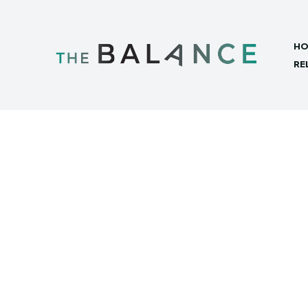
HO
RE