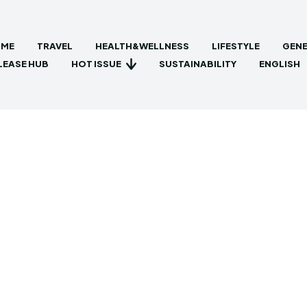
ME
TRAVEL
HEALTH&WELLNESS
LIFESTYLE
GENE
HOT ISSUE
LEASE HUB
SUSTAINABILITY
ENGLISH