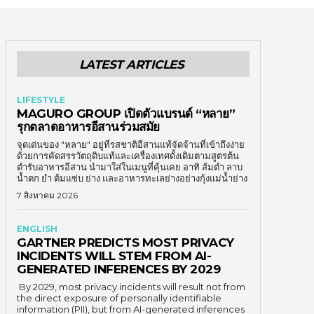
LATEST ARTICLES
LIFESTYLE
MAGURO GROUP เปิดตัวแบรนด์ “หลาย”
รุกตลาดอาหารอีสานร่วมสมัย
จุดเด่นของ "หลาย" อยู่ที่รสชาติอีสานแท้จัดจ้านที่เข้าถึงง่าย
ด้วยการคัดสรรวัตถุดิบแท้และเครื่องเทศดั้งเดิมตามสูตรต้น
ตำรับอาหารอีสาน นำมาใส่ในเมนูที่คุ้นเคย อาทิ ส้มตำ ลาบ
น้ำตก ยำ ต้มแซ่บ ย่าง และอาหารทะเลย่างอย่างกุ้งแม่น้ำย่าง
7 สิงหาคม 2026
ENGLISH
GARTNER PREDICTS MOST PRIVACY
INCIDENTS WILL STEM FROM AI-
GENERATED INFERENCES BY 2029
By 2029, most privacy incidents will result not from
the direct exposure of personally identifiable
information (PII), but from AI-generated inferences