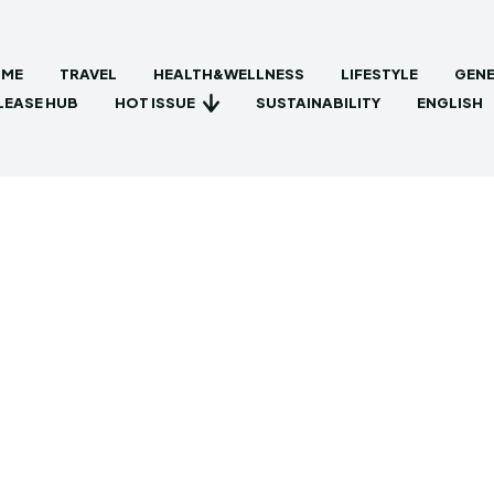
ME
TRAVEL
HEALTH&WELLNESS
LIFESTYLE
GENE
HOT ISSUE
LEASE HUB
SUSTAINABILITY
ENGLISH