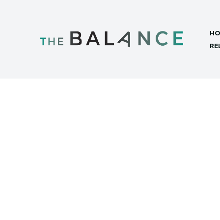
HO
RE