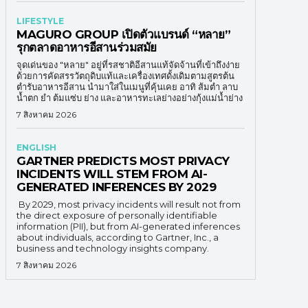
LIFESTYLE
MAGURO GROUP เปิดตัวแบรนด์ “หลาย”
รุกตลาดอาหารอีสานร่วมสมัย
จุดเด่นของ "หลาย" อยู่ที่รสชาติอีสานแท้จัดจ้านที่เข้าถึงง่าย
ด้วยการคัดสรรวัตถุดิบแท้และเครื่องเทศดั้งเดิมตามสูตรต้น
ตำรับอาหารอีสาน นำมาใส่ในเมนูที่คุ้นเคย อาทิ ส้มตำ ลาบ
น้ำตก ยำ ต้มแซ่บ ย่าง และอาหารทะเลย่างอย่างกุ้งแม่น้ำย่าง
7 สิงหาคม 2026
ENGLISH
GARTNER PREDICTS MOST PRIVACY
INCIDENTS WILL STEM FROM AI-
GENERATED INFERENCES BY 2029
By 2029, most privacy incidents will result not from
the direct exposure of personally identifiable
information (PII), but from AI-generated inferences
about individuals, according to Gartner, Inc., a
business and technology insights company.
7 สิงหาคม 2026